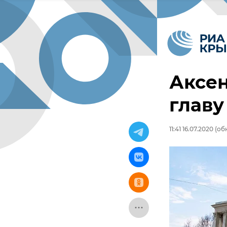
Аксен
глав
11:41 16.07.2020
(обн