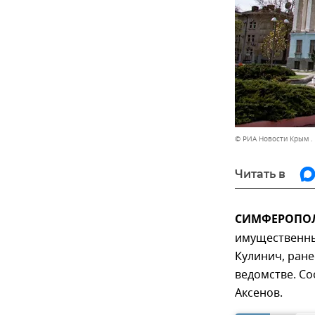
© РИА Новости Крым .
Читать в
СИМФЕРОПОЛЬ
имущественны
Кулинич, ран
ведомстве. Со
Аксенов.