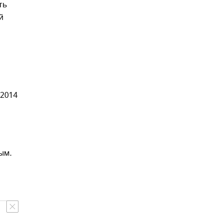
сть
й
 2014
ым.