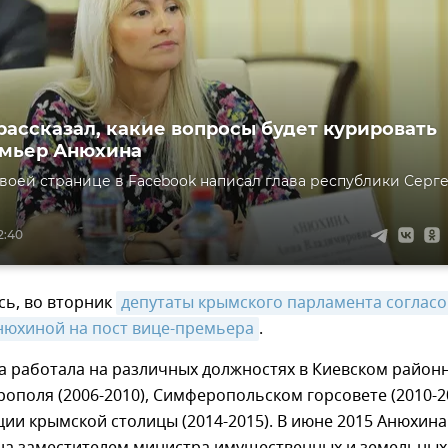
рассказал, какие вопросы будет курировать
емьер Анюхина
своей странице в Facebook написал глава республики Серг
2:40
сь, во вторник
депутаты крымского парламента согласо
нюхиной на пост вице-премьера
.
а работала на различных должностях в Киевском район
ополя (2006-2010), Симферопольском горсовете (2010-2
ии крымской столицы (2014-2015). В июне 2015 Анюхина
на заместителем министра имущественных и земельных