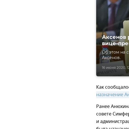
Аксенов 
вице-пр
Об этом на 
Аксенов.
16 июня 2020, 1
Как сообщало
назначение А
Ранее Анюхин
совете Симфер
и администрац
была назначе