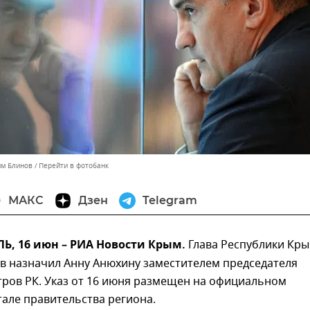
им Блинов
Перейти в фотобанк
МАКС
Дзен
Telegram
, 16 июн – РИА Новости Крым.
Глава Республики Кр
ов назначил Анну Анюхину заместителем председателя
тров РК. Указ от 16 июня размещен на официальном
але правительства региона.