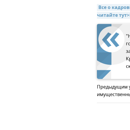
Все о кадро
читайте тут>
"
г
з
К
с
Предыдущим у
имущественны