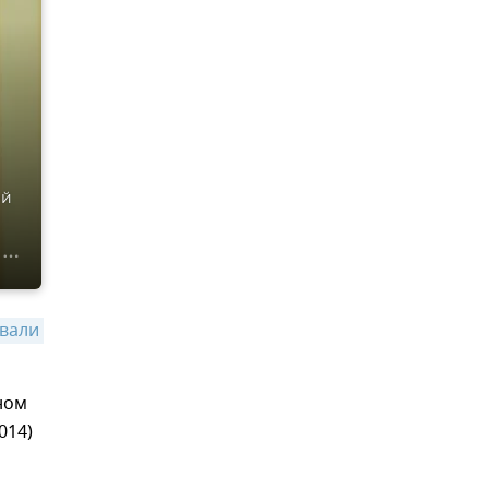
ей
вали 
ном
014)