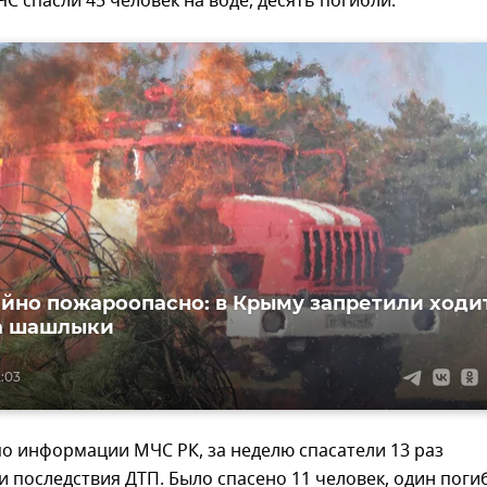
С спасли 45 человек на воде, десять погибли.
йно пожароопасно: в Крыму запретили ходи
на шашлыки
2:03
по информации МЧС РК, за неделю спасатели 13 раз
 последствия ДТП. Было спасено 11 человек, один погиб