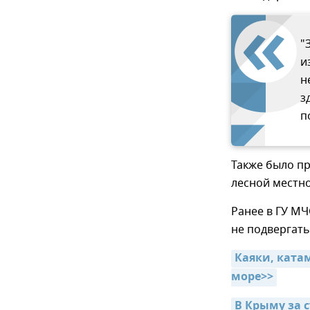
"
и
н
з
п
Также было п
лесной местно
Ранее в ГУ МЧ
не подвергать
Каяки, ката
море>>
В Крыму за с