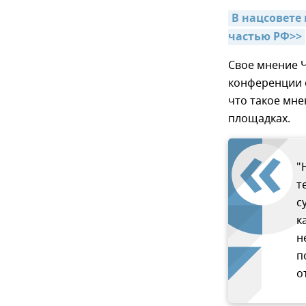
В нацсовете
частью РФ>>
Свое мнение Ч
конференции 
что такое мн
площадках.
"
т
с
к
н
п
о