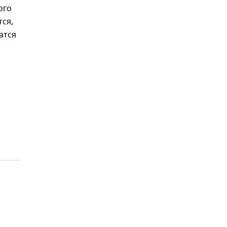
ого
ся,
атся