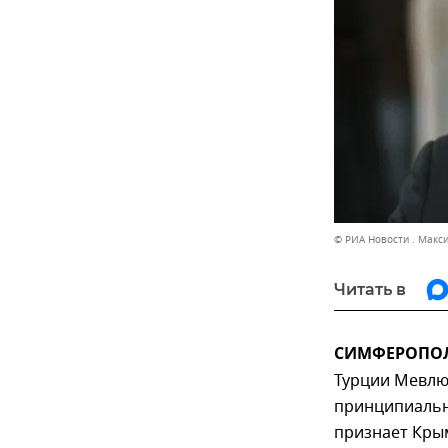
© РИА Новости . Макс
Читать в
СИМФЕРОПОЛЬ
Турции Мевлют
принципиальн
признает Кры