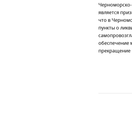
Черноморско-
является при
что в Черном
пункты о ликв
самопровозгл
обеспечение м
прекращение 