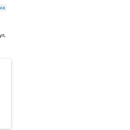
а 
ул,