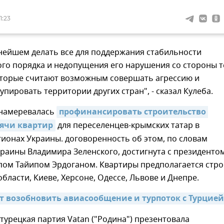
1:23
нейшем делать все для поддержания стабильности
го порядка и недопущения его нарушения со стороны т
которые считают возможным совершать агрессию и
упировать территории других стран", - сказал Кулеба.
 намеревалась
профинансировать строительство 
сячи квартир
для переселенцев-крымских татар в
ионах Украины. договоренность об этом, по словам
раины Владимира Зеленского, достигнута с президенто
пом Тайипом Эрдоганом. Квартиры предполагается стр
области, Киеве, Херсоне, Одессе, Львове и Днепре.
т возобновить авиасообщение и турпоток с Турцией
 турецкая партия Vatan ("Родина") презентовала