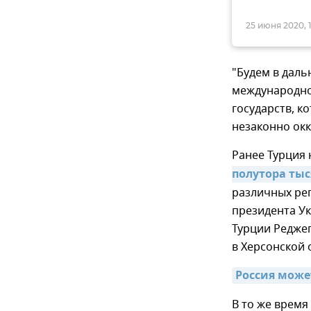
25 июня 2020, 1
"Будем в даль
международно
государств, 
незаконно окк
Ранее Турция
полутора ты
различных рег
президента Ук
Турции Редже
в Херсонской 
Россия може
В то же время