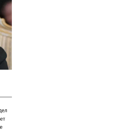
дел
ет
е