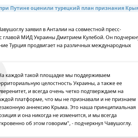
 при Путине оценили турецкий план признания Крым
авушоглу заявил в Анталии на совместной пресс-
с главой МИД Украины Дмитрием Кулебой. Он подчеркн
ение Турция продвигает на различных международных
На каждой такой площадке мы поддерживаем
ерриториальную целостность Украины, а также ее
уверенитет, и всегда очень четко подтверждаем на
аждой платформе, что мы не признавали и не признаем
езаконную аннексию Крыма. Это наша принципиальная
озиция и она никогда не изменится, и мы всегда
ткровенно об этом говорим", - подчеркнул Чавушоглу.