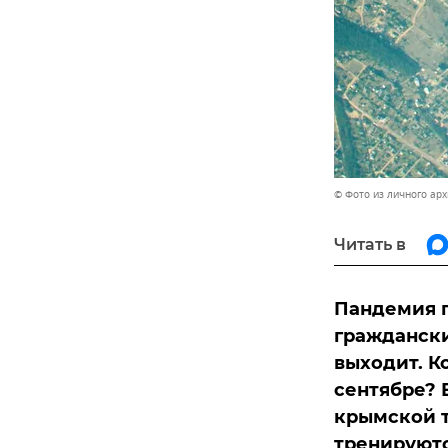
© Фото из личного ар
Читать в
Пандемия п
граждански
выходит. К
сентябре? 
крымской т
тренируютс