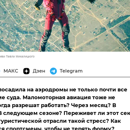
хива Павла Михалицкого
МАКС
Дзен
Telegram
осадила на аэродромы не только почти все
е суда. Маломоторная авиация тоже не
огда разрешат работать? Через месяц? В
В следующем сезоне? Переживет ли этот се
уристической отрасли такой стресс? Как
я спортсмены, чтобы не терять форму?