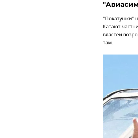
"Авиасим
"Покатушки" н
Катают частни
властей возро
там.