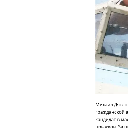
Михаил Дятлов
гражданской а
кандидат в ма
прыжков. За ш