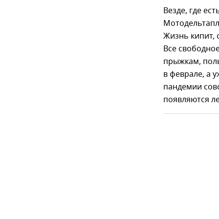
Везде, где ес
Мотодельтапл
Жизнь кипит, 
Все свободно
прыжкам, пол
в феврале, а 
пандемии совс
появляются л