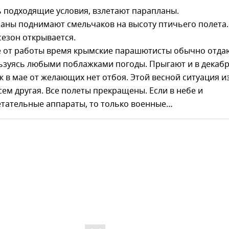
ть подходящие условия, взлетают парапланы.
аны поднимают смельчаков на высоту птичьего полета.
сезон открывается.
е от работы время крымские парашютисты обычно отда
ьзуясь любыми поблажками погоды. Прыгают и в декабр
уж в мае от желающих нет отбоя. Этой весной ситуация и
ем другая. Все полеты прекращены. Если в небе и
етательные аппараты, то только военные…