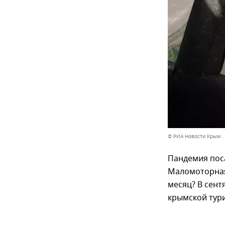
© РИА Новости Крым .
Пандемия поса
Маломоторная 
месяц? В сент
крымской тури