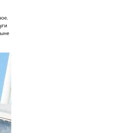
ное.
уги
ныне