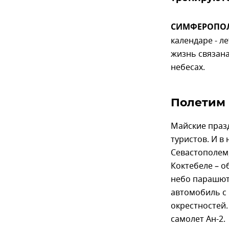
СИМФЕРОПОЛЬ
календаре - л
жизнь связана
небесах.
Полетим 
Майские праз
туристов. И в
Севастополем,
Коктебеле – о
небо парашют
автомобиль с 
окрестностей.
самолет Ан-2.