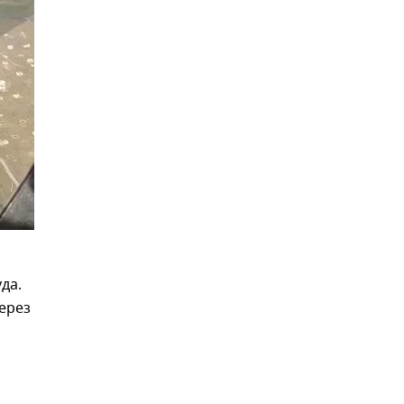
да.
ерез