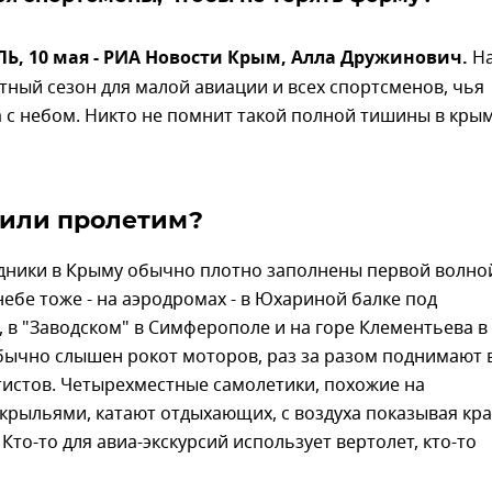
, 10 мая - РИА Новости Крым, Алла Дружинович.
Н
етный сезон для малой авиации и всех спортсменов, чья
 с небом. Никто не помнит такой полной тишины в кры
или пролетим?
дники в Крыму обычно плотно заполнены первой волно
 небе тоже - на аэродромах - в Юхариной балке под
 в "Заводском" в Симферополе и на горе Клементьева в
бычно слышен рокот моторов, раз за разом поднимают 
истов. Четырехместные самолетики, похожие на
крыльями, катают отдыхающих, с воздуха показывая кр
 Кто-то для авиа-экскурсий использует вертолет, кто-то