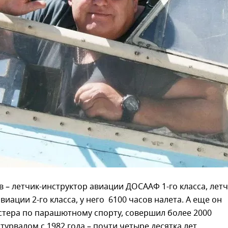
 – летчик-инструктор авиации ДОСААФ 1-го класса, лет
виации 2-го класса, у него 6100 часов налета. А еще он
стера по парашютному спорту, совершил более 2000
турвалом с 1982 года – почти четыре десятка лет.