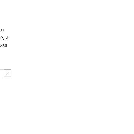
ют
е, и
з-за