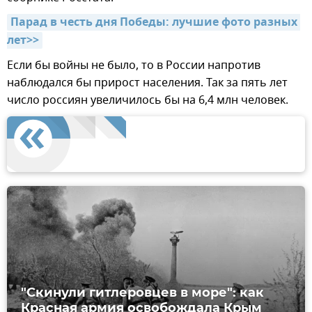
Парад в честь дня Победы: лучшие фото разных 
лет>>
Если бы войны не было, то в России напротив
наблюдался бы прирост населения. Так за пять лет
число россиян увеличилось бы на 6,4 млн человек.
"Скинули гитлеровцев в море": как
Красная армия освобождала Крым