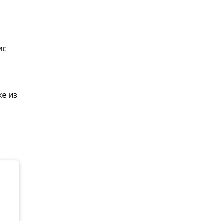
ис
же из