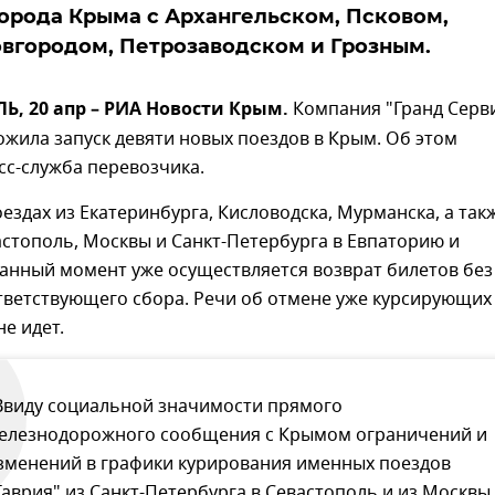
орода Крыма с Архангельском, Псковом,
вгородом, Петрозаводском и Грозным.
, 20 апр – РИА Новости Крым.
Компания "Гранд Серв
ожила запуск девяти новых поездов в Крым. Об этом
сс-служба перевозчика.
оездах из Екатеринбурга, Кисловодска, Мурманска, а так
стополь, Москвы и Санкт-Петербурга в Евпаторию и
анный момент уже осуществляется возврат билетов без
тветствующего сбора. Речи об отмене уже курсирующих
не идет.
Ввиду социальной значимости прямого
елезнодорожного сообщения с Крымом ограничений и
зменений в графики курирования именных поездов
Таврия" из Санкт-Петербурга в Севастополь и из Москвы