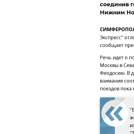
соединив г
Нижним Но
СИМФЕРОПОЛЬ
Экспресс" отл
сообщает пре
Речь идет о п
Москвы в Сева
Феодосию. В д
взимания соо
поездов пока 
"
ж
и
"