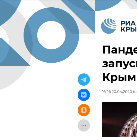
Панд
запус
Крым
16:26 20.04.2020
(о