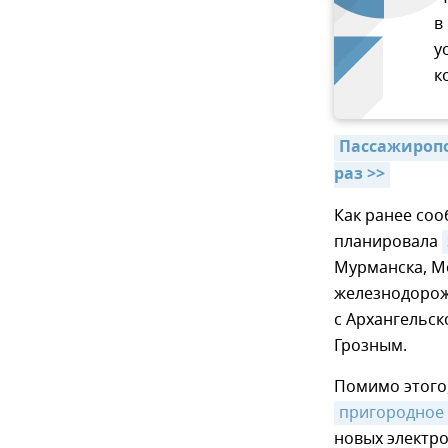
в
у
к
Пассажиропо
раз >>
Как ранее соо
планировала
Мурманска, Мо
железнодорож
с Архангельс
Грозным.
Помимо этого,
пригородное
новых электр