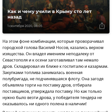
Как и чему учили в Крыму сто лет
назад
1 сентября 2020, 08:05
На этом фоне комбинации, которые проворачивал
городской голова Василий Носов, казались верхом
изящества. Он владел имением неподалеку от
Севастополя и к осени заготавливал там немало
дров. Складировал их ближе к госпиталю и казармам.
Закупками топлива занималась военная
полубригада, не подчинявшаяся флоту. Она загодя
объявляла торги на поставку дров, отбирала
поставщиков, утверждала поставку. Но как только
нужно было везти дрова, у победителя тендера не
оказывалось ни одного полена в наличии!