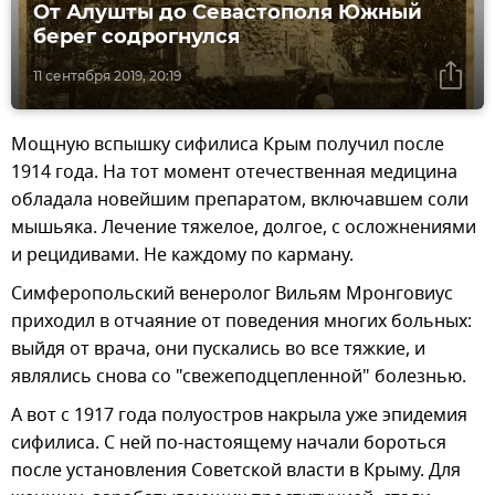
От Алушты до Севастополя Южный
берег содрогнулся
11 сентября 2019, 20:19
Мощную вспышку сифилиса Крым получил после
1914 года. На тот момент отечественная медицина
обладала новейшим препаратом, включавшем соли
мышьяка. Лечение тяжелое, долгое, с осложнениями
и рецидивами. Не каждому по карману.
Симферопольский венеролог Вильям Мронговиус
приходил в отчаяние от поведения многих больных:
выйдя от врача, они пускались во все тяжкие, и
являлись снова со "свежеподцепленной" болезнью.
А вот с 1917 года полуостров накрыла уже эпидемия
сифилиса. С ней по-настоящему начали бороться
после установления Советской власти в Крыму. Для