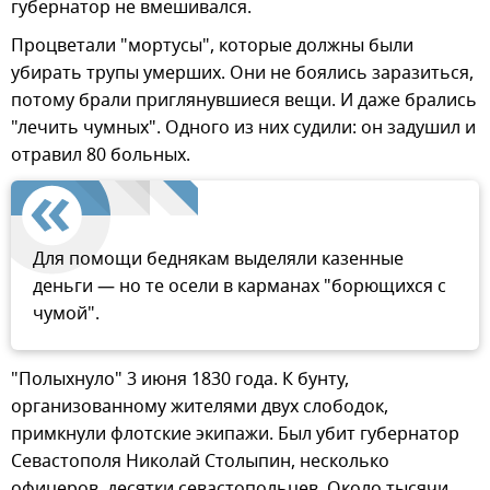
губернатор не вмешивался.
Процветали "мортусы", которые должны были
убирать трупы умерших. Они не боялись заразиться,
потому брали приглянувшиеся вещи. И даже брались
"лечить чумных". Одного из них судили: он задушил и
отравил 80 больных.
Для помощи беднякам выделяли казенные
деньги — но те осели в карманах "борющихся с
чумой".
"Полыхнуло" 3 июня 1830 года. К бунту,
организованному жителями двух слободок,
примкнули флотские экипажи. Был убит губернатор
Севастополя Николай Столыпин, несколько
офицеров, десятки севастопольцев. Около тысячи