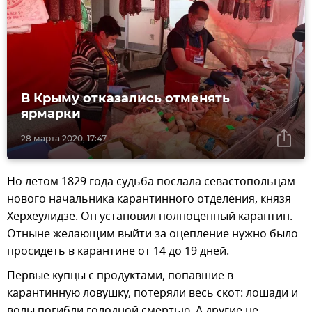
В Крыму отказались отменять
ярмарки
28 марта 2020, 17:47
Но летом 1829 года судьба послала севастопольцам
нового начальника карантинного отделения, князя
Херхеулидзе. Он установил полноценный карантин.
Отныне желающим выйти за оцепление нужно было
просидеть в карантине от 14 до 19 дней.
Первые купцы с продуктами, попавшие в
карантинную ловушку, потеряли весь скот: лошади и
волы погибли голодной смертью. А другие не