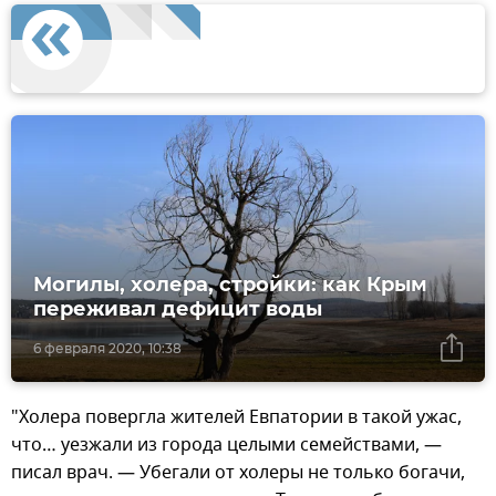
Могилы, холера, стройки: как Крым
переживал дефицит воды
6 февраля 2020, 10:38
"Холера повергла жителей Евпатории в такой ужас,
что… уезжали из города целыми семействами, —
писал врач. — Убегали от холеры не только богачи,