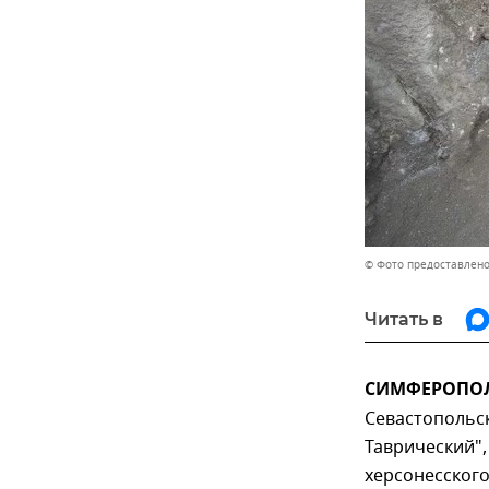
© Фото предоставлено
Читать в
СИМФЕРОПОЛЬ
Севастопольс
Таврический",
херсонесского