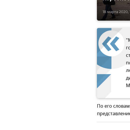
18 марта 2020, 
"
г
с
п
л
д
М
По его словам
представление