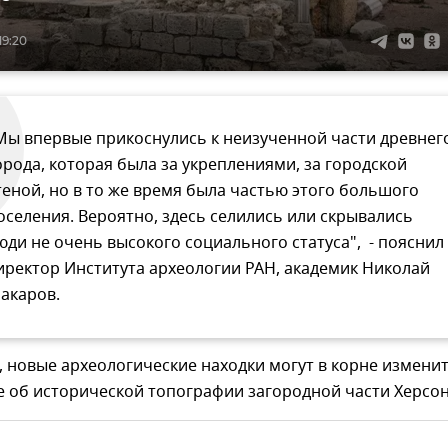
19:20
Мы впервые прикоснулись к неизученной части древнег
орода, которая была за укреплениями, за городской
теной, но в то же время была частью этого большого
оселения. Вероятно, здесь селились или скрывались
юди не очень высокого социального статуса", - пояснил
иректор Института археологии РАН, академик Николай
акаров.
, новые археологические находки могут в корне измени
 об исторической топографии загородной части Херсон