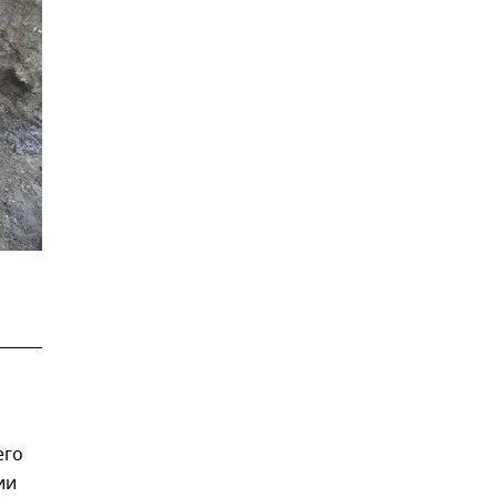
его
ии