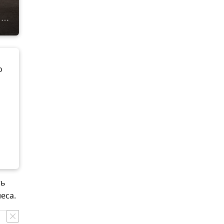
о
ть
еса.