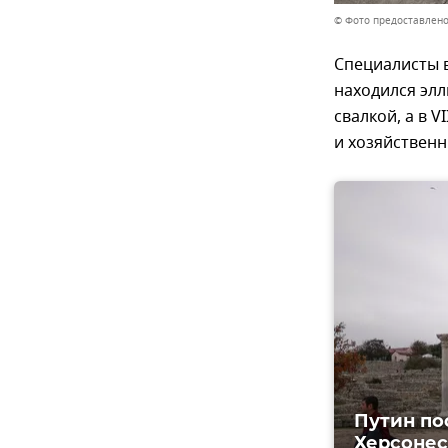
© Фото предоставлено
Специалисты в
находился элл
свалкой, а в 
и хозяйствен
Путин по
Херсоне