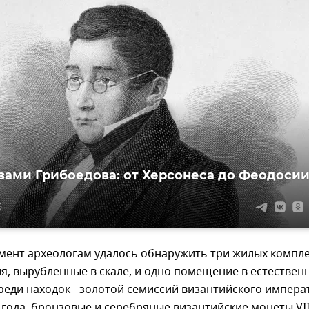
зами Грибоедова: от Херсонеса до Феодоси
5
мент археологам удалось обнаружить три жилых компле
, вырубленные в скале, и одно помещение в естествен
среди находок - золотой семиссий византийского импера
 года, бронзовые и серебряные византийские монеты VIII