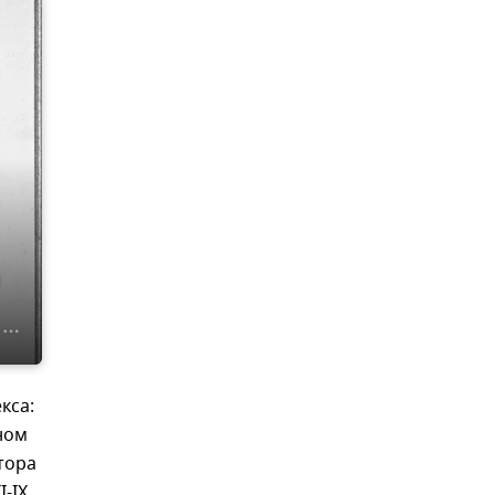
и
кса:
ном
тора
-IX