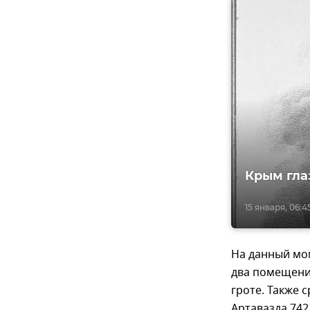
Крым гла
15 января, 06:4
На данный мо
два помещения
гроте. Также 
Артавазда 742