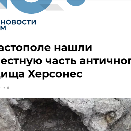
астополе нашли
естную часть антично
дища Херсонес