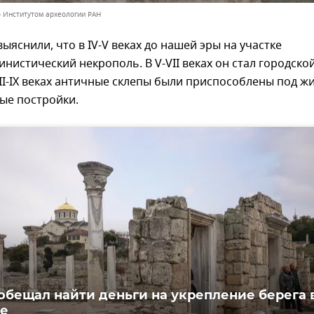
 Институтом археологии РАН
ыяснили, что в IV-V веках до нашей эры на участке
инистический некрополь. В V-VII веках он стал городско
VIII-IX веках античные склепы были приспособлены под ж
ные постройки.
обещал найти деньги на укрепление берега 
се