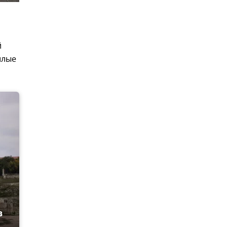
й
илые
в