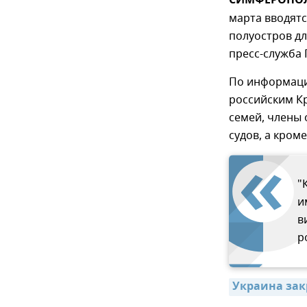
СИМФЕРОПОЛЬ
марта вводятс
полуостров дл
пресс-служба
По информаци
российским К
семей, члены
судов, а кром
"
и
в
р
Украина зак