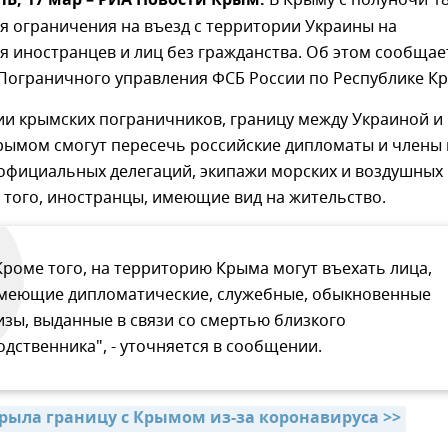
, 17 мар – РИА Новости Крым.
В Крыму с полуночи 1
я ограничения на въезд с территории Украины на
я иностранцев и лиц без гражданства. Об этом сообщае
 Пограничного управления ФСБ России по Республике К
и крымских пограничников, границу между Украиной и
рымом смогут пересечь российские дипломаты и члены 
 официальных делегаций, экипажи морских и воздушных
е того, иностранцы, имеющие вид на жительство.
Кроме того, на территорию Крыма могут въехать лица,
меющие дипломатические, служебные, обыкновенные
изы, выданные в связи со смертью близкого
одственника", - уточняется в сообщении.
рыла границу с Крымом из-за коронавируса >>