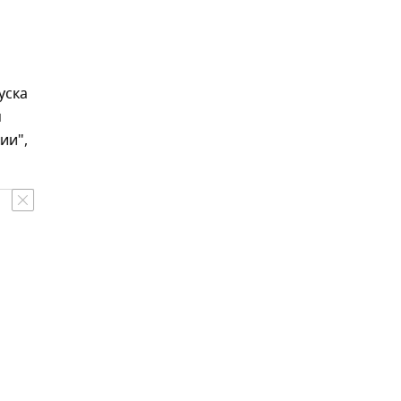
уска
я
ии",