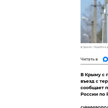
© Sputnik
Перейти в 
Читать в
В Крыму с 
въезд с те
сообщает п
России по 