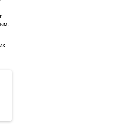
8
т
рым.
их