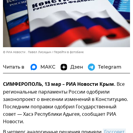
© РИА Новости . Павел Лисицын
Перейти в фотобанк
Читать в
МАКС
Дзен
Telegram
СИМФЕРОПОЛЬ, 13 мар – РИА Новости Крым.
Все
региональные парламенты России одобрили
законопроект о внесении изменений в Конституцию.
Последним поправки одобрил Государственный
совет — Хасэ Республики Адыгея, сообщает РИА
Новости.
В четверг аналогичные решения приняли
Госсовет 