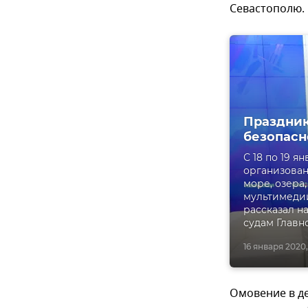
Севастополю.
Праздник
безопасн
С 18 по 19 
организован
море, озера
мультимедий
рассказал н
судам Главн
16 января 2020,
Омовение в д