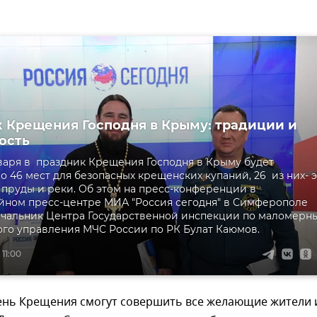
 Крещения Господня в Крыму: традиции и
ость
января в праздник Крещения Господня в Крыму будет
о 46 мест для безопасных крещенских купаний, 26 из них- 
, пруды и реки. Об этом на пресс-конференции в
ном пресс-центре МИА "Россия сегодня" в Симферополе
ачальник Центра Государственной инспекции по маломерн
ого управления МЧС России по РК Булат Каюмов.
 11:00
ень Крещения смогут совершить все желающие жители 