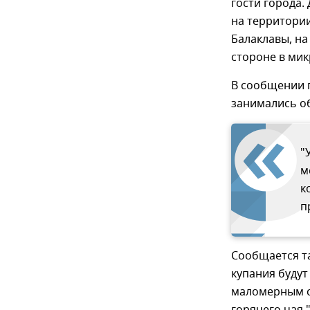
гости города.
на территории
Балаклавы, на
стороне в мик
В сообщении г
занимались об
"
м
к
п
Сообщается та
купания будут
маломерным су
горячего чая 