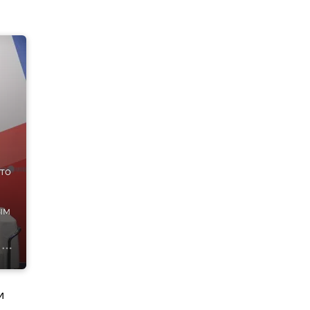
это
ым
и