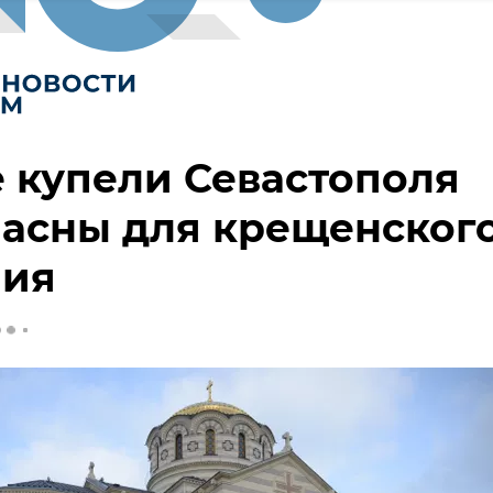
 купели Севастополя
асны для крещенског
ния