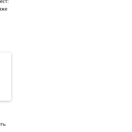
ест:
яже
ить