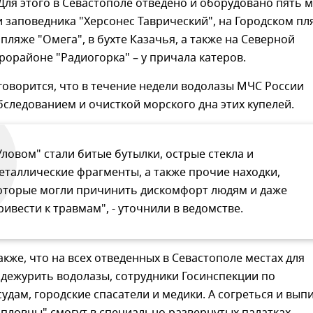
 Для этого в Севастополе отведено и оборудовано пять м
 заповедника "Херсонес Таврический", на Городском пл
 пляже "Омега", в бухте Казачья, а также на Северной
рорайоне "Радиогорка" – у причала катеров.
оворится, что в течение недели водолазы МЧС России
следованием и очисткой морского дна этих купелей.
Уловом" стали битые бутылки, острые стекла и
еталлические фрагменты, а также прочие находки,
оторые могли причинить дискомфорт людям и даже
ривести к травмам", - уточнили в ведомстве.
кже, что на всех отведенных в Севастополе местах для
 дежурить водолазы, сотрудники Госинспекции по
дам, городские спасатели и медики. А согреться и вып
"пловцы" смогут в специально развернутых палатках.