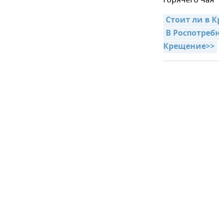
Стоит ли в 
В Роспотребн
Крещение>>