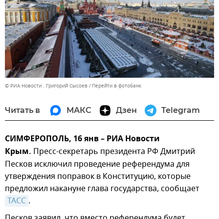
© РИА Новости . Григорий Сысоев
Перейти в фотобанк
Читать в
МАКС
Дзен
Telegram
СИМФЕРОПОЛЬ, 16 янв – РИА Новости
Крым.
Пресс-секретарь президента РФ Дмитрий
Песков исключил проведение референдума для
утверждения поправок в Конституцию, которые
предложил накануне глава государства, сообщает
ТАСС
.
Песков заявил, что вместо референдума будет