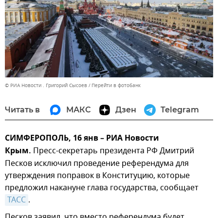
© РИА Новости . Григорий Сысоев
Перейти в фотобанк
Читать в
МАКС
Дзен
Telegram
СИМФЕРОПОЛЬ, 16 янв – РИА Новости
Крым.
Пресс-секретарь президента РФ Дмитрий
Песков исключил проведение референдума для
утверждения поправок в Конституцию, которые
предложил накануне глава государства, сообщает
ТАСС
.
Песков заявил, что вместо референдума будет