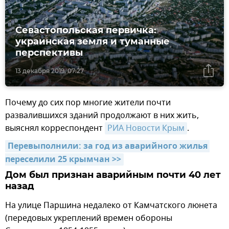
Севастопольская первичка:
украинская земля и туманные
перспективы
13 декабря 2019, 07:27
Почему до сих пор многие жители почти
развалившихся зданий продолжают в них жить,
выяснял корреспондент
РИА Новости Крым
.
Перевыполнили: за год из аварийного жилья 
переселили 25 крымчан >>
Дом был признан аварийным почти 40 лет
назад
На улице Паршина недалеко от Камчатского люнета
(передовых укреплений времен обороны