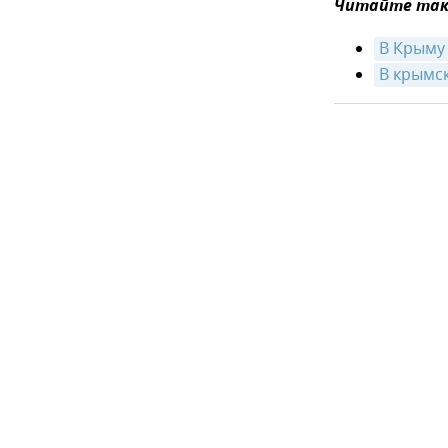
Читайте так
В Крыму
В крымск