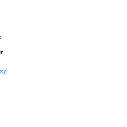
к
ек
су 