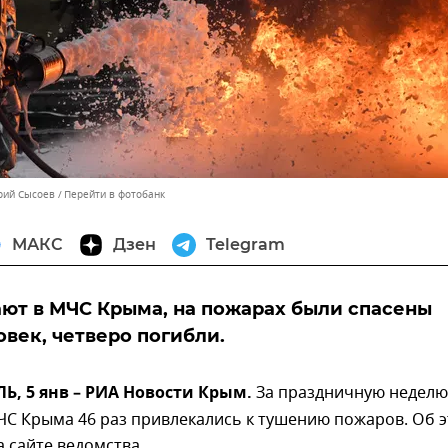
орий Сысоев
Перейти в фотобанк
МАКС
Дзен
Telegram
ют в МЧС Крыма, на пожарах были спасены
овек, четверо погибли.
, 5 янв – РИА Новости Крым.
За праздничную неделю
ЧС Крыма 46 раз привлекались к тушению пожаров. Об 
 сайте ведомства.