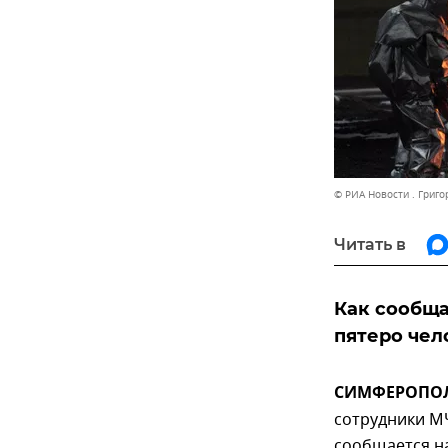
© РИА Новости . Григ
Читать в
Как сообща
пятеро чел
СИМФЕРОПОЛЬ
сотрудники М
сообщается на