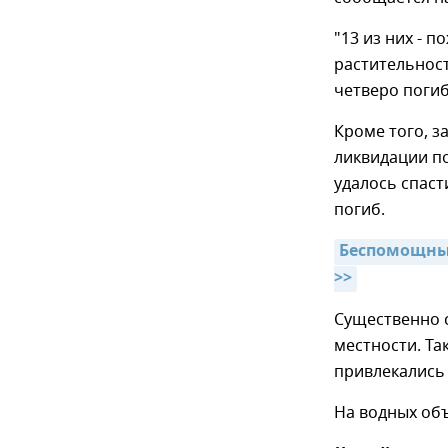
"13 из них - 
растительност
четверо поги
Кроме того, з
ликвидации п
удалось спаст
погиб.
Беспомощный
>>
Существенно 
местности. Та
привлекались 
На водных об