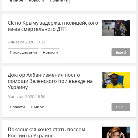
В мире
Новости
Политика
СК по Крыму задержал полицейского
из-за смертельного ДТП
5 января 2020, 19:03
Происшествия
Новости
Еще
2
Ситуация на дорогах Крыма
Доктор Албан изменил пост о
Ситуация на дорогах Крыма и хроника ДТП
помощи Зеленского при въезде на
Украину
5 января 2020, 18:56
Новости
В мире
Еще
1
Общественно-политическая ситуация на Украине
Поклонская хочет стать послом
России на Украине