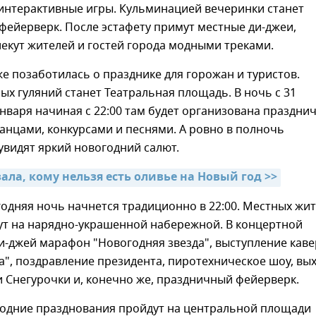
 интерактивные игры. Кульминацией вечеринки станет
ейерверк. После эстафету примут местные ди-джеи,
екут жителей и гостей города модными треками.
е позаботилась о празднике для горожан и туристов.
х гуляний станет Театральная площадь. В ночь с 31
января начиная с 22:00 там будет организована праздни
анцами, конкурсами и песнями. А ровно в полночь
видят яркий новогодний салют.
ала, кому нельзя есть оливье на Новый год >>
годняя ночь начнется традиционно в 22:00. Местных жи
ут на нарядно-украшенной набережной. В концертной
и-джей марафон "Новогодняя звезда", выступление каве
а", поздравление президента, пиротехническое шоу, вы
 Снегурочки и, конечно же, праздничный фейерверк.
годние празднования пройдут на центральной площади