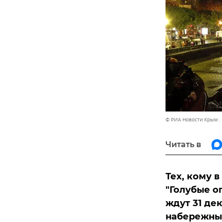
© РИА Новости Крым .
Читать в
Тех, кому 
"Голубые о
ждут 31 де
набережных