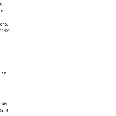
и-
 и
ого,
01:00
е и
нной
ры и