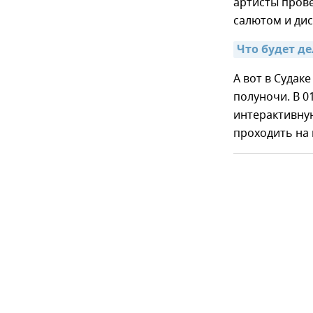
артисты прове
салютом и дис
Что будет де
А вот в Судак
полуночи. В 0
интерактивную
проходить на