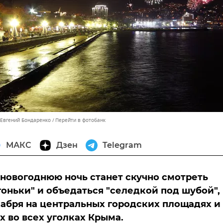
 Евгений Бондаренко
Перейти в фотобанк
МАКС
Дзен
Telegram
в новогоднюю ночь станет скучно смотреть
гоньки" и объедаться "селедкой под шубой",
кабря на центральных городских площадях и
 во всех уголках Крыма.