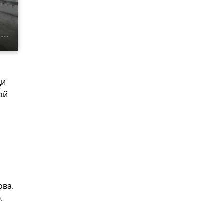
ди
ой
ова.
.