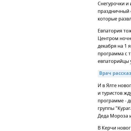
Снегурочки и
праздничный ф
которые развл
Евпатория тож
Центром ночны
декабря на 1 
программа с т
евпаторийцы у
Врач рассказ
И в Ялте ново
и туристов жд
программе - д
группы "Кураг
Деда Мороза и
В Керчи ново