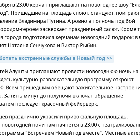
кабря в 23:00 керчан приглашают на новогоднее шоу "Елк
од". Пришедшие на площадь споют, станцуют, поиграют
вление Владимира Путина. А ровно в полночь под бой
городом-героем засверкает праздничный салют. Кроме т
 города подготовила керчанам новогодний подарок: в 
пят Наталья Сенчукова и Виктор Рыбин.
аботать экстренные службы в Новый год >>
стей Алушты приглашают провести новогоднюю ночь на
Здесь культурно-развлекательную программу откроют
:00. Всем пришедшим обещают зажигательное настроени
. За пять минут до полуночи включат обращение
 затем последует красочный фейерверк.
цев празднично украсили привокзальную площадь.
новогодней ночи там начнется в 23:00 с театрализова
рограммы "Встречаем Новый год вместе". Местные акте