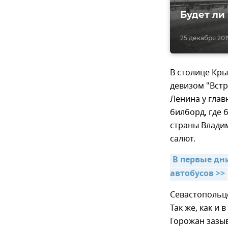
Будет ли
25 декабря 2019
В столице Кры
девизом "Встр
Ленина у глав
билборд, где 
страны Владим
салют.
В первые дн
автобусов >>
Севастопольц
Так же, как и
Горожан зазыв