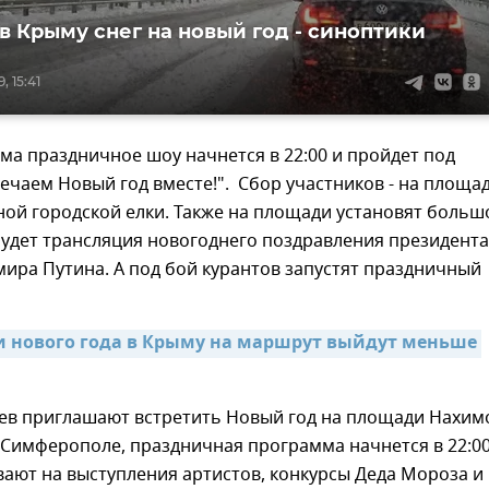
 в Крыму снег на новый год - синоптики
, 15:41
ма праздничное шоу начнется в 22:00 и пройдет под
ечаем Новый год вместе!". Сбор участников - на площа
ной городской елки. Также на площади установят больш
будет трансляция новогоднего поздравления президента
ира Путина. А под бой курантов запустят праздничный
и нового года в Крыму на маршрут выйдут меньше 
ев приглашают встретить Новый год на площади Нахим
 в Симферополе, праздничная программа начнется в 22:00
ают на выступления артистов, конкурсы Деда Мороза и