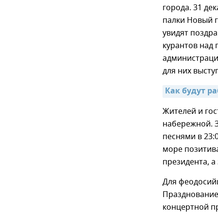
города. 31 де
палки Новый г
увидят поздра
курантов над 
администрация
для них высту
Как будут р
Жителей и го
набережной. 
песнями в 23
море позитива
президента, а
Для феодосий
Празднование 
концертной п