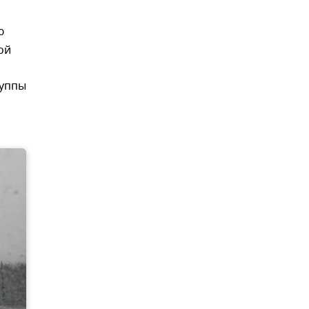
ю
ой
руппы