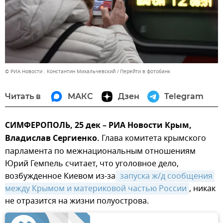
© РИА Новости . Константин Михальчевский
Перейти в фотобанк
Читать в
МАКС
Дзен
Telegram
СИМФЕРОПОЛЬ, 25 дек – РИА Новости Крым,
Владислав Сергиенко.
Глава комитета крымского
парламента по межнациональным отношениям
Юрий Гемпель считает, что уголовное дело,
возбужденное Киевом из-за
 запуска ж/д сообщения 
между Крымом и материковой частью России
, никак
не отразится на жизни полуострова.