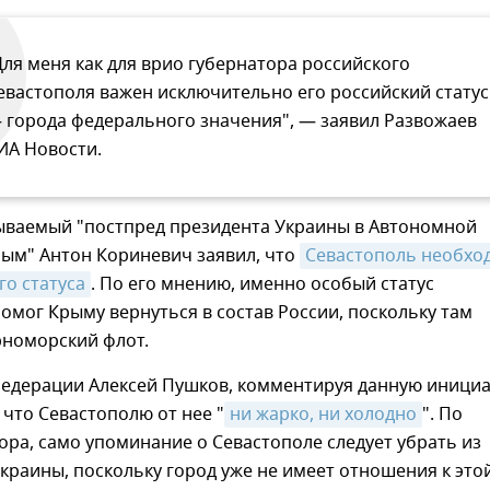
Для меня как для врио губернатора российского
евастополя важен исключительно его российский статус
 города федерального значения", — заявил Развожаев
ИА Новости.
зываемый "постпред президента Украины в Автономной
рым" Антон Кориневич заявил, что
Севастополь необход
о статуса
. По его мнению, именно особый статус
омог Крыму вернуться в состав России, поскольку там
номорский флот.
Федерации Алексей Пушков, комментируя данную иници
, что Севастополю от нее "
ни жарко, ни холодно
". По
ра, само упоминание о Севастополе следует убрать из
краины, поскольку город уже не имеет отношения к это