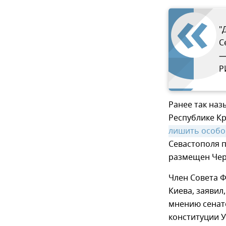
"
С
—
Р
Ранее так на
Республике К
лишить особог
Севастополя п
размещен Чер
Член Совета 
Киева, заявил
мнению сенато
конституции У