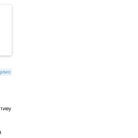
имо 
ативу
й