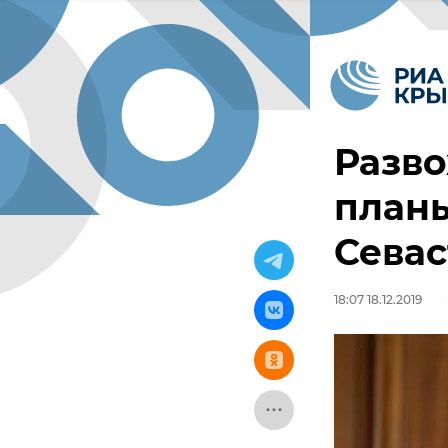
Разво
план
Севас
18:07 18.12.2019