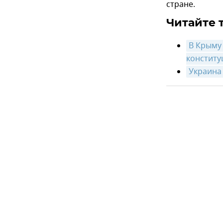
стране.
Читайте 
В Крыму
конститу
Украина