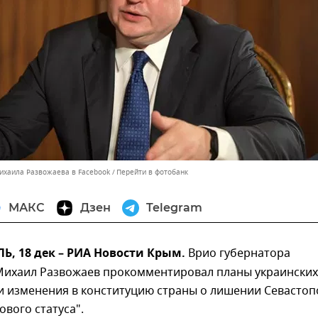
ихаила Развожаева в Facebook
Перейти в фотобанк
МАКС
Дзен
Telegram
, 18 дек – РИА Новости Крым.
Врио губернатора
Михаил Развожаев прокомментировал планы украинских
и изменения в конституцию страны о лишении Севастоп
ового статуса".