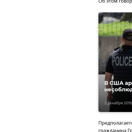
Об этом говор
В США ар
несоблю
3 декабря 2019,
Предполагаетс
гражданина Гр