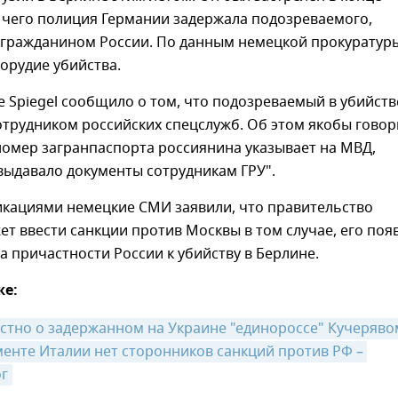
е чего полиция Германии задержала подозреваемого,
 гражданином России. По данным немецкой прокуратур
орудие убийства.
 Spiegel сообщило о том, что подозреваемый в убийств
трудником российских спецслужб. Об этом якобы говор
 номер загранпаспорта россиянина указывает на МВД,
выдавало документы сотрудникам ГРУ".
икациями немецкие СМИ заявили, что правительство
т ввести санкции против Москвы в том случае, его поя
а причастности России к убийству в Берлине.
же:
естно о задержанном на Украине "единороссе" Кучеряво
енте Италии нет сторонников санкций против РФ – 
г