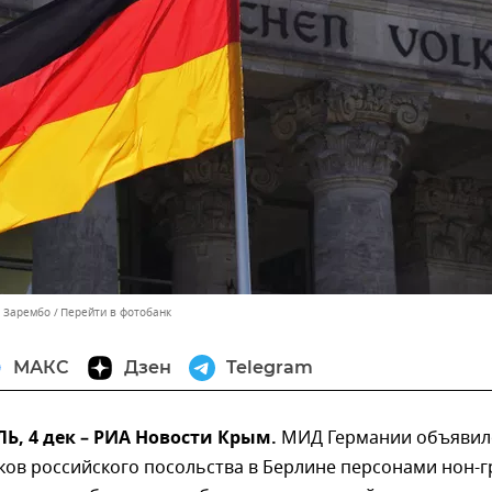
ь Зарембо
Перейти в фотобанк
МАКС
Дзен
Telegram
, 4 дек – РИА Новости Крым.
МИД Германии объявил
ков российского посольства в Берлине персонами нон-г