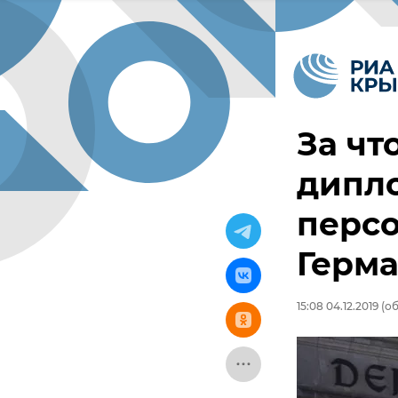
За чт
дипл
персо
Герм
15:08 04.12.2019
(об