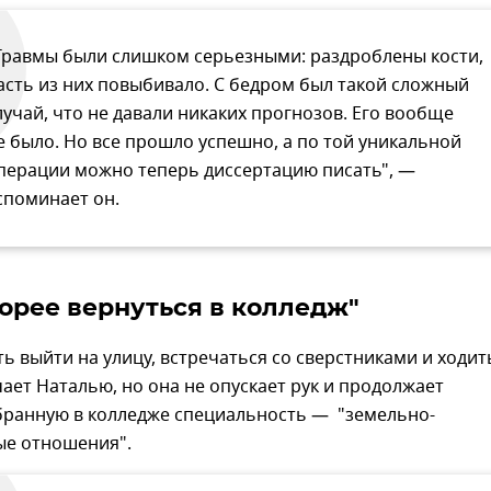
Травмы были слишком серьезными: раздроблены кости,
асть из них повыбивало. С бедром был такой сложный
лучай, что не давали никаких прогнозов. Его вообще
е было. Но все прошло успешно, а по той уникальной
перации можно теперь диссертацию писать", —
споминает он.
корее вернуться в колледж"
 выйти на улицу, встречаться со сверстниками и ходит
чает Наталью, но она не опускает рук и продолжает
бранную в колледже специальность — "земельно-
е отношения".