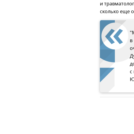
и травматолог
сколько еще о
"
в
о
Д
д
с
Ю