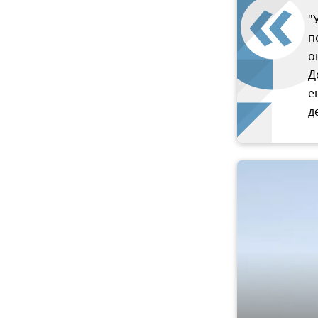
"
п
о
Д
е
д