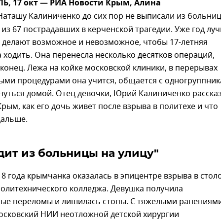
, 17 окт — РИА Новости Крым, Алина
аташу Калиниченко до сих пор не выписали из больни
из 67 пострадавших в керченской трагедии. Уже год лу
 делают возможное и невозможное, чтобы 17-летняя
 ходить. Она перенесла несколько десятков операций,
 конец. Лежа на койке московской клиники, в перерывах
ыми процедурами она учится, общается с одногруппни
нуться домой. Отец девочки, Юрий Калиниченко расска
рым, как его дочь живет после взрыва в политехе и что
дальше.
дит из больницы на улицу"
18 года крымчанка оказалась в эпицентре взрыва в стол
политехнического колледжа. Девушка получила
ые переломы и лишилась стопы. С тяжелыми ранениями
московский НИИ неотложной детской хирургии