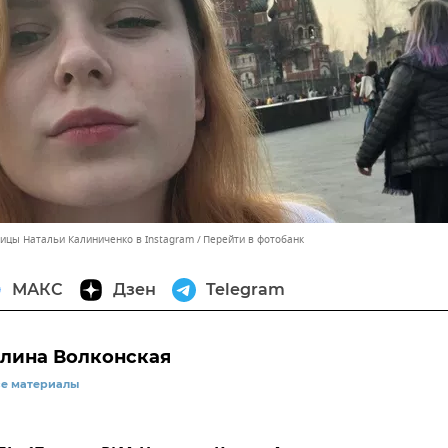
ницы Натальи Калиниченко в Instagram
Перейти в фотобанк
МАКС
Дзен
Telegram
лина Волконская
се материалы