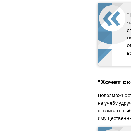
"
ч
с
н
о
в
"Хочет с
Невозможность
на учебу удру
осваивать вы
имущественны