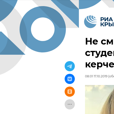
Не см
студе
керче
08:01 17.10.2019
(обн