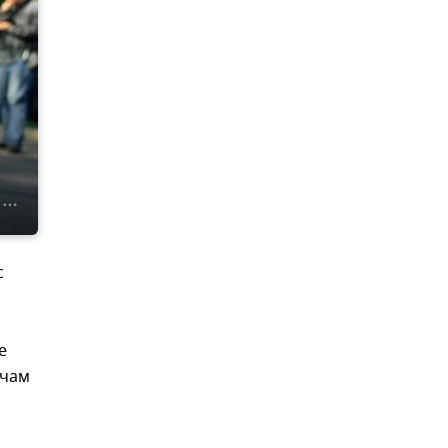
с
е
ачам