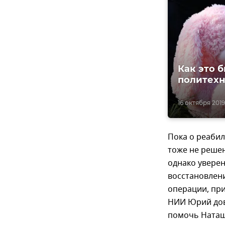
Как это 
политех
16 октября 2019,
Пока о реабил
тоже не решен
однако уверен
восстановлени
операции, при
НИИ Юрий дове
помочь Наташ