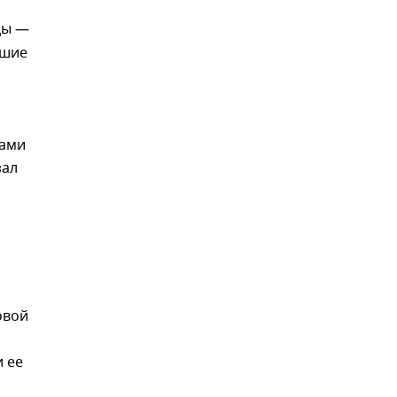
цы —
чшие
ками
зал
овой
 ее