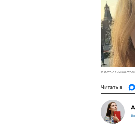
© Фото с личной стра
Читать в
А
В