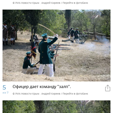
© РИА Новости Крым . Андрей Киреев
Перейти в фотобанк
5
Офицер дает команду "залп".
из 7
© РИА Новости Крым . Андрей Киреев
Перейти в фотобанк