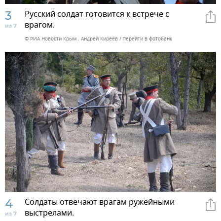
3
Русский солдат готовится к встрече с
врагом.
из 7
© РИА Новости Крым . Андрей Киреев
Перейти в фотобанк
4
Солдаты отвечают врагам ружейными
выстрелами.
из 7