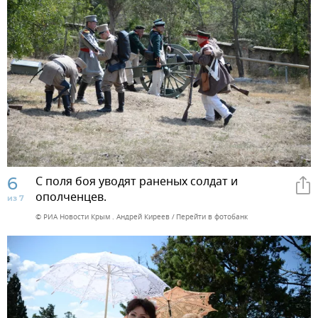
6
С поля боя уводят раненых солдат и
ополченцев.
из 7
© РИА Новости Крым . Андрей Киреев
Перейти в фотобанк