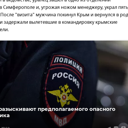
и в ведомстве, уралец зашел в одно из отделений
в Симферополе и, угрожая ножом менеджеру, украл пят
 После "визита" мужчина покинул Крым и вернулся в ро
о и задержали вылетевшие в командировку крымские
ели.
разыскивают предполагаемого опасного
ика