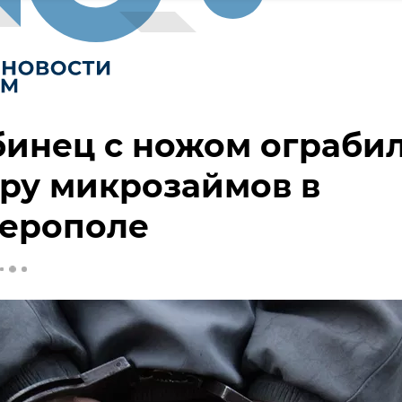
инец с ножом ограби
ру микрозаймов в
ерополе