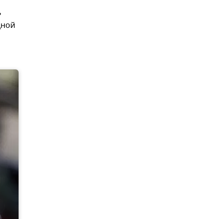
ь
дной