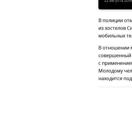
22 августа 2019,
В полиции отм
из хостелов С
мобильных те
В отношении м
совершенный 
с применением
Молодому чело
находится под