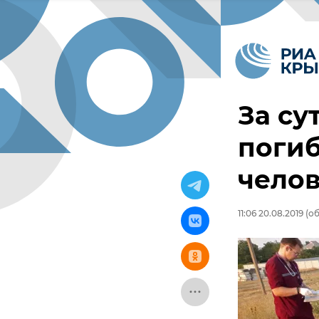
За су
погиб
чело
11:06 20.08.2019
(об