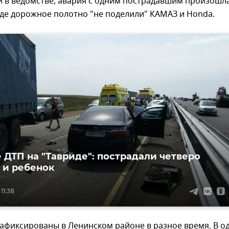
и в ведомстве, авария с одним пострадавшим произошл
где дорожное полотно "не поделили" КАМАЗ и Honda.
 ДТП на "Тавриде": пострадали четверо
 и ребенок
 11:38
афиксированы в Ленинском районе в разное время. В о