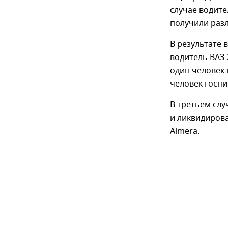
случае водите
получили разл
В результате 
водитель ВАЗ 
один человек 
человек госп
В третьем сл
и ликвидирова
Almera.