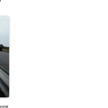
а
дном