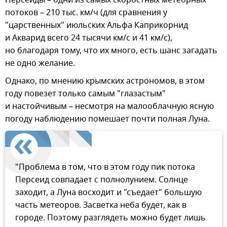
Персеиды – одни из самых скоростных метеорных
потоков – 210 тыс. км/ч (для сравнения у
"царственных" июльских Альфа Каприкорнид
и Акварид всего 24 тысячи км/с и 41 км/с),
но благодаря тому, что их много, есть шанс загадать
не одно желание.
Однако, по мнению крымских астрономов, в этом
году повезет только самым "глазастым"
и настойчивым – несмотря на малооблачную ясную
погоду наблюдению помешает почти полная Луна.
"Проблема в том, что в этом году пик потока
Персеид совпадает с полнолунием. Солнце
заходит, а Луна восходит и "съедает" большую
часть метеоров. Засветка неба будет, как в
городе. Поэтому разглядеть можно будет лишь