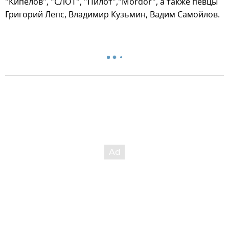
"Кипелов", "СЛОТ", "Пилот","Mordor", а также певцы
Григорий Лепс, Владимир Кузьмин, Вадим Самойлов.