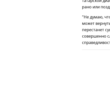
татарской диа
рано или позд
"Не думаю, чт
может вернуть
перестанет су
совершенно сл
справедливос