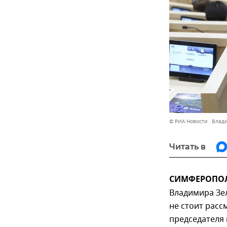
© РИА Новости . Влад
Читать в
СИМФЕРОПОЛЬ
Владимира Зел
не стоит расс
председателя