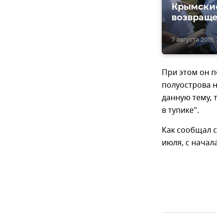
Крымские
возвраще
7 августа 2019,
При этом он 
полуострова н
данную тему, 
в тупике".
Как сообщал 
июля, с начал