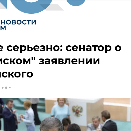
е серьезно: сенатор о
мском" заявлении
ского