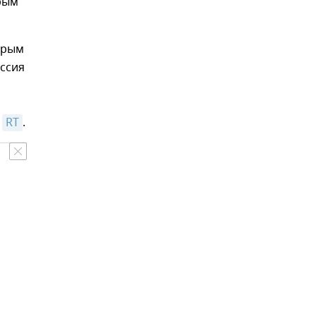
Крым
Крым
оссия
и
RT
.