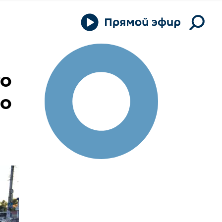
го
по