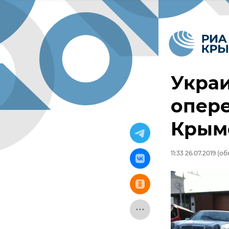
Украи
опере
Крым
11:33 26.07.2019
(обн