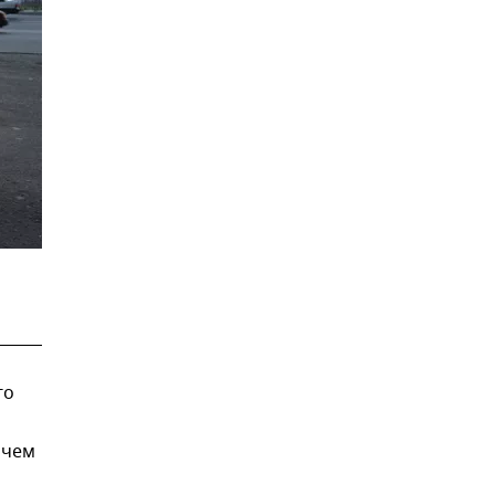
го
 чем