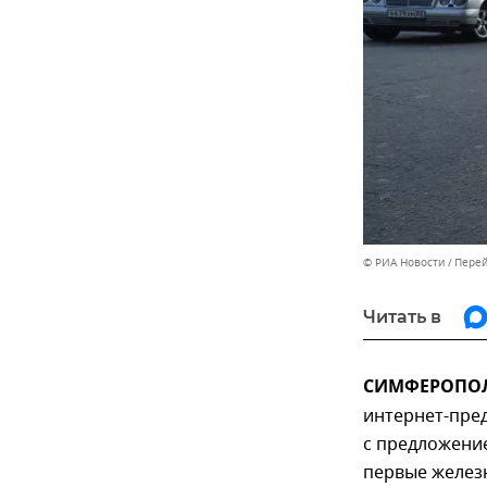
© РИА Новости
Перей
Читать в
СИМФЕРОПОЛЬ
интернет-пре
с предложени
первые желез