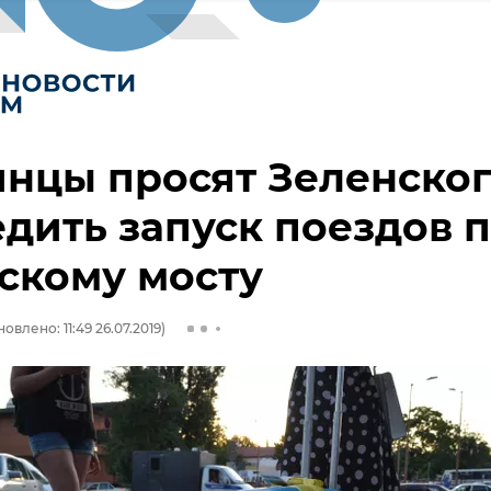
нцы просят Зеленско
дить запуск поездов 
скому мосту
овлено: 11:49 26.07.2019)