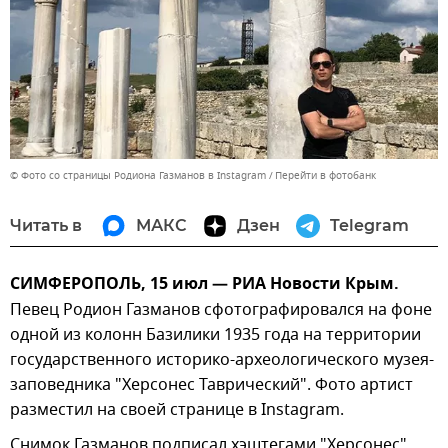
© Фото со страницы Родиона Газманов в Instagram
Перейти в фотобанк
Читать в
МАКС
Дзен
Telegram
СИМФЕРОПОЛЬ, 15 июл — РИА Новости Крым.
Певец Родион Газманов сфотографировался на фоне
одной из колонн Базилики 1935 года на территории
государственного историко-археологического музея-
заповедника "Херсонес Таврический". Фото артист
разместил на своей странице в Instagram.
Снимок Газманов подписал хэштегами "Херсонес",