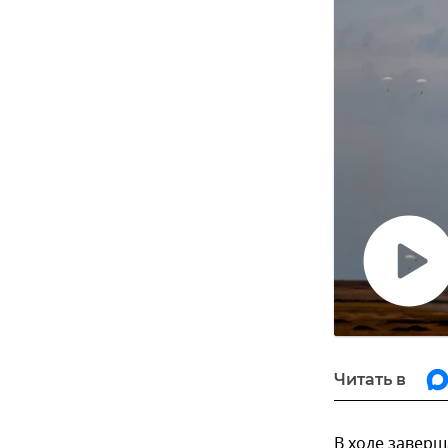
Воспро
видео
Читать в
В ходе завер