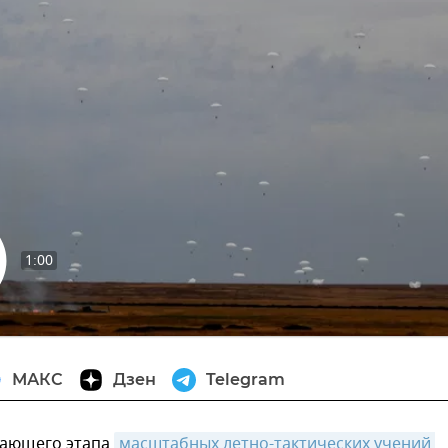
1:00
извести
МАКС
Дзен
Telegram
шающего этапа
масштабных летно-тактических учений 