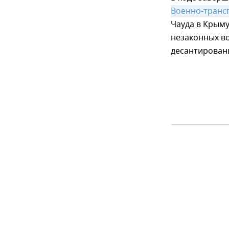
Военно-транс
Чауда в Крыму
незаконных в
десантировани