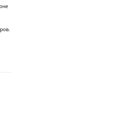
оне
ров.