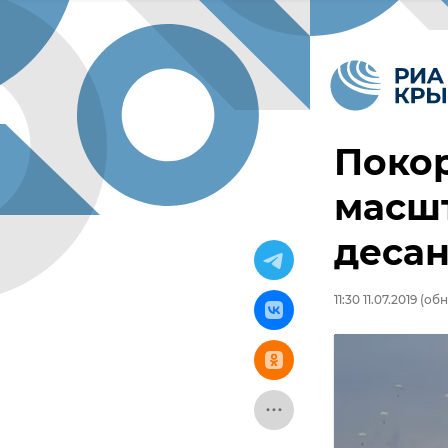
Покор
масш
десан
11:30 11.07.2019
(обно