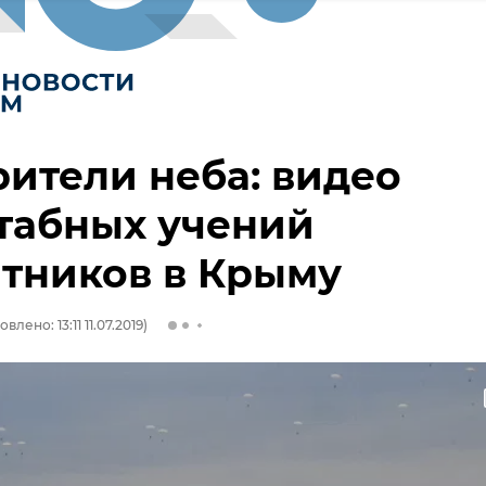
ители неба: видео
табных учений
тников в Крыму
влено: 13:11 11.07.2019)