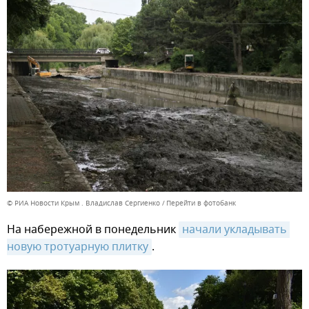
© РИА Новости Крым . Владислав Сергиенко
Перейти в фотобанк
На набережной в понедельник
начали укладывать 
новую тротуарную плитку
.