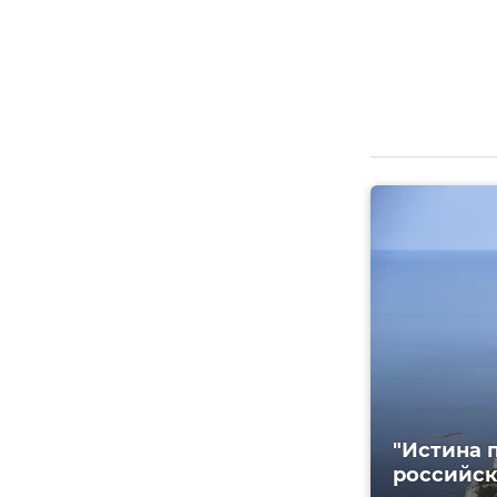
"Истина 
российс