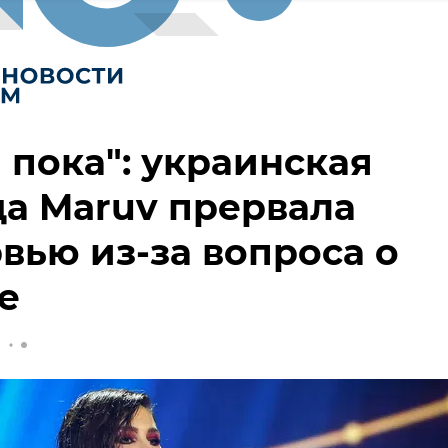
 пока": украинская
а Maruv прервала
вью из-за вопроса о
е