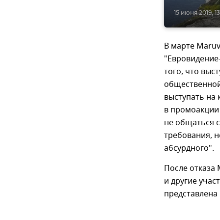
15 июня 2019, 1
В марте Maruv
"Евровидение-
того, что выс
общественной 
выступать на 
в промоакции 
не общаться с
требования, н
абсурдного".
После отказа 
и другие учас
представлена 