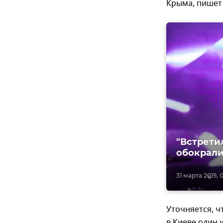
Крыма, пишет 
"Встрети
обокрали
31 марта 2019, 
Уточняется, ч
в Киеве один 