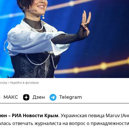
ovska
Перейти в фотобанк
МАКС
Дзен
Telegram
июн – РИА Новости Крым
. Украинская певица Maruv (Ан
алась отвечать журналиста на вопрос о принадлежност