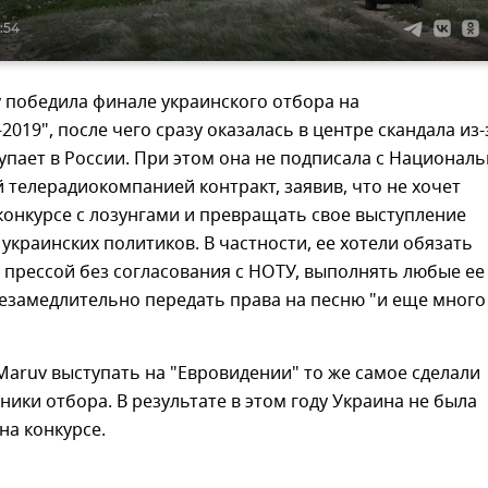
3:54
 победила финале украинского отбора на
2019", после чего сразу оказалась в центре скандала из-
тупает в России. При этом она не подписала с Национал
телерадиокомпанией контракт, заявив, что не хочет
конкурсе с лозунгами и превращать свое выступление
украинских политиков. В частности, ее хотели обязать
 прессой без согласования с НОТУ, выполнять любые ее
езамедлительно передать права на песню "и еще много
Maruv выступать на "Евровидении" то же самое сделали
тники отбора. В результате в этом году Украина не была
на конкурсе.