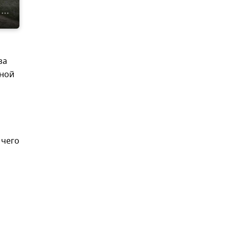
за
ьной
 чего