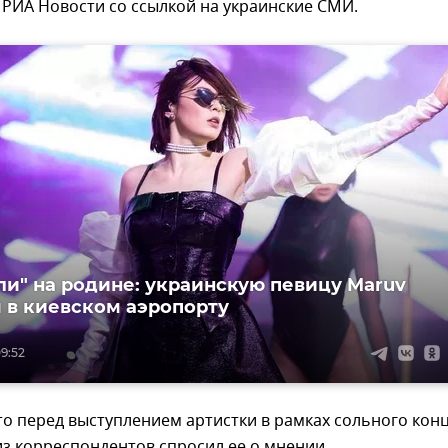
РИА Новости со ссылкой на украинские СМИ.
ли" на родине: украинскую певицу Maruv
 в киевском аэропорту
09:52
то перед выступлением артистки в рамках сольного кон
из корреспондентов спросил ее о мнении