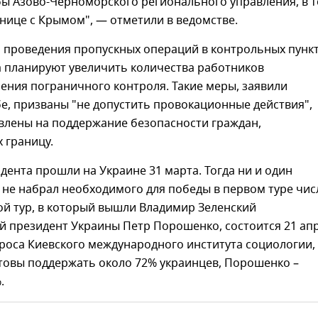
бы Азово-Черноморского регионального управления, в 
анице с Крымом", — отметили в ведомстве.
я проведения пропускных операций в контрольных пунк
а планируют увеличить количества работников
ения пограничного контроля. Такие меры, заявили
е, призваны "не допустить провокационные действия",
влены на поддержание безопасности граждан,
 границу.
ента прошли на Украине 31 марта. Тогда ни и один
 не набрал необходимого для победы в первом туре чис
ой тур, в который вышли Владимир Зеленский
 президент Украины Петр Порошенко, состоится 21 апр
роса Киевского международного института социологии,
отовы поддержать около 72% украинцев, Порошенко –
.