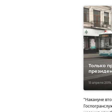
Только п
президен
15 апреля 2019, 
"Накануне вт
Госпогранслуж