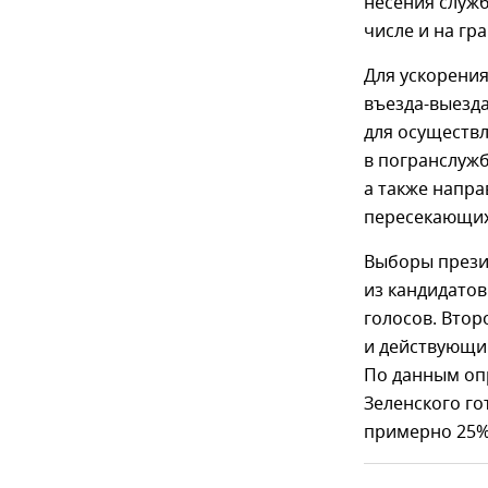
несения служ
числе и на гр
Для ускорени
въезда-выезд
для осуществл
в погранслужб
а также напра
пересекающих
Выборы презид
из кандидатов
голосов. Втор
и действующий
По данным оп
Зеленского г
примерно 25%