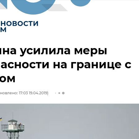
ина усилила меры
асности на границе с
ом
новлено: 17:03 19.04.2019)