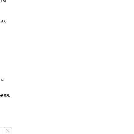
том
тах
ла
еля.