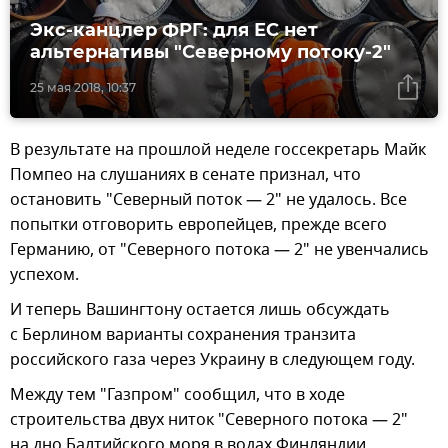
Экс-канцлер ФРГ: для ЕС нет
альтернативы "Северному потоку-2"
25 мая 2018, 10:37
В результате на прошлой неделе госсекретарь Майк
Помпео на слушаниях в сенате признал, что
остановить "Северный поток — 2" не удалось. Все
попытки отговорить европейцев, прежде всего
Германию, от "Северного потока — 2" не увенчались
успехом.
И теперь Вашингтону остается лишь обсуждать
с Берлином варианты сохранения транзита
российского газа через Украину в следующем году.
Между тем "Газпром" сообщил, что в ходе
строительства двух ниток "Северного потока — 2"
на дно Балтийского моря в водах Финляндии,