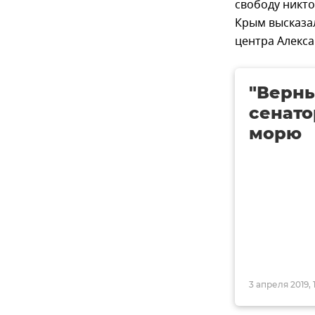
свободу никто
Крым высказа
центра Алекс
"Верны
сенато
морю
3 апреля 2019, 