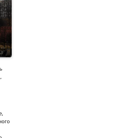
ь
,
е,
ного
о