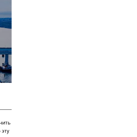
чить
 эту