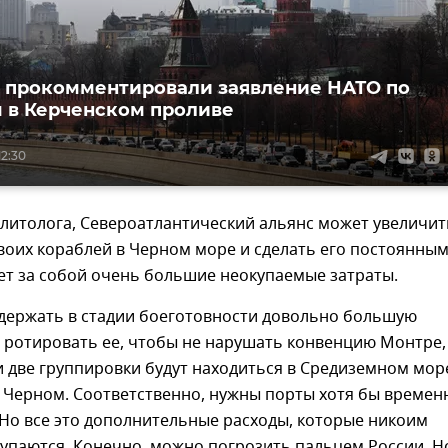
 прокомментировали заявление НАТО по
 в Керченском проливе
12:30
литолога, Североатлантический альянс может увеличит
воих кораблей в Черном море и сделать его постоянным
ет за собой очень большие неокупаемые затраты.
 держать в стадии боеготовности довольно большую
 ротировать ее, чтобы не нарушать конвенцию Монтре,
и две группировки будут находиться в Средиземном мор
в Черном. Соответственно, нужны порты хотя бы времен
Но все это дополнительные расходы, которые никоим
упаются. Конечно, можно погрозить пальцем России. Н