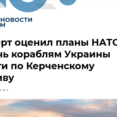
ерт оценил планы НАТ
чь кораблям Украины
и по Керченскому
иву