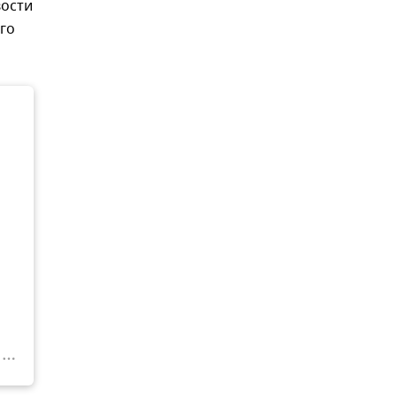
вости
го