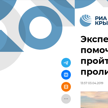
Эксп
помо
пройт
прол
13:57 03.04.2019