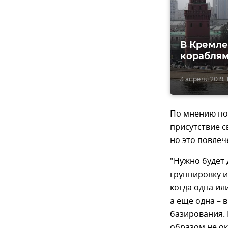
В Кремле
кораблям
3 апреля 2019, 
По мнению по
присутствие с
но это повлеч
"Нужно будет
группировку и
когда одна ил
а еще одна – 
базирования. 
образом не ок