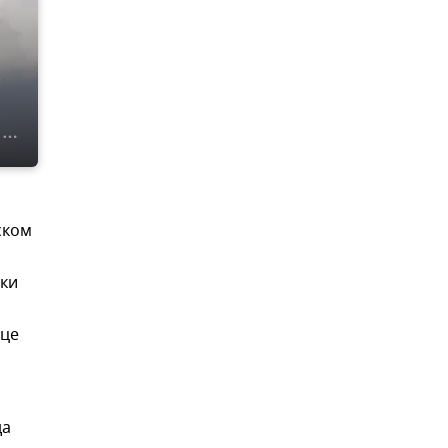
ском
уки
ице
да