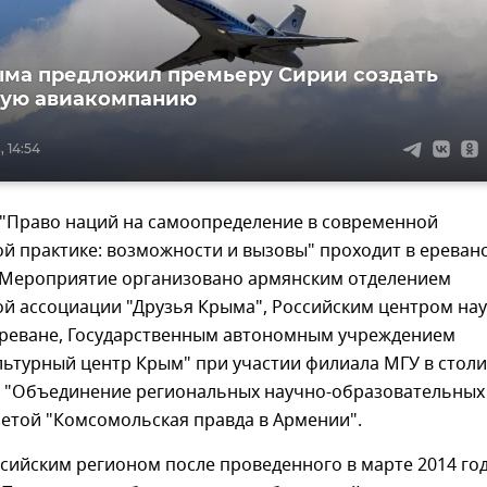
ыма предложил премьеру Сирии создать
ную авиакомпанию
, 14:54
"Право наций на самоопределение в современной
й практике: возможности и вызовы" проходит в ереван
 Мероприятие организовано армянским отделением
й ассоциации "Друзья Крыма", Российским центром на
 Ереване, Государственным автономным учреждением
льтурный центр Крым" при участии филиала МГУ в стол
 "Объединение региональных научно-образовательных
зетой "Комсомольская правда в Армении".
сийским регионом после проведенного в марте 2014 го