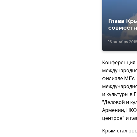
Глава Кр
совмест
16 октября 2018
Конференция 
международно
филиале МГУ.
международно
и культуры в
"Деловой и ку
Армении, НКО
центров" и га
Крым стал рос