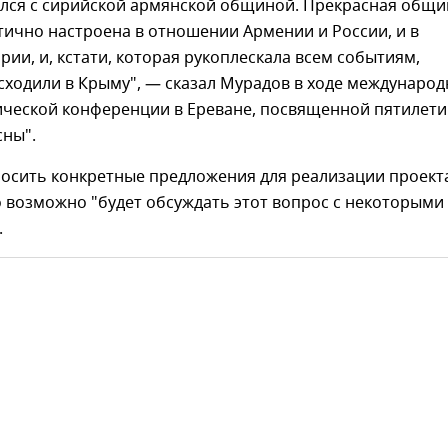
лся с сирийской армянской общиной. Прекрасная общи
ично настроена в отношении Армении и России, и в
ии, и, кстати, которая рукоплескала всем событиям,
сходили в Крыму", — сказал Мурадов в ходе междунаро
ической конференции в Ереване, посвященной пятилет
сны".
носить конкретные предложения для реализации проект
о возможно "будет обсуждать этот вопрос с некоторыми
.