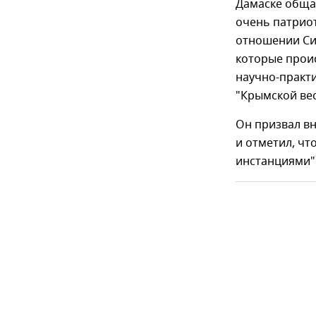
Дамаске обща
очень патриот
отношении Сир
которые прои
научно-практ
"Крымской ве
Он призвал в
и отметил, чт
инстанциями"