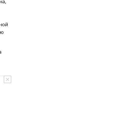
на,
дной
ию
а