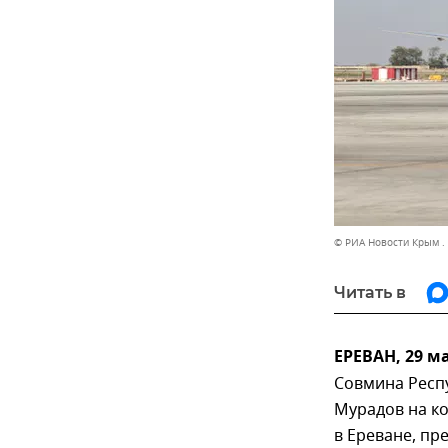
© РИА Новости Крым .
Читать в
ЕРЕВАН, 29 м
Совмина Респ
Мурадов на к
в Ереване, п