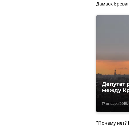
Дамаск-Ерева
Депутат 
между К
17 января 2019, 1
"Почему нет? 