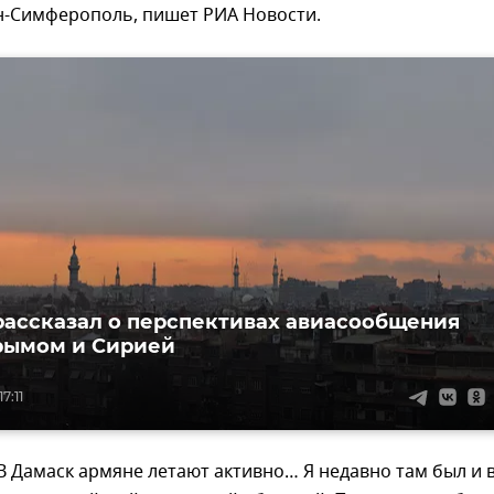
н-Симферополь, пишет РИА Новости.
рассказал о перспективах авиасообщения
рымом и Сирией
7:11
В Дамаск армяне летают активно… Я недавно там был и 