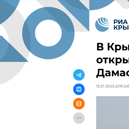
В Кр
откры
Дама
13:27 29.03.2019
(об