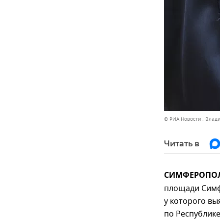
© РИА Новости . Влад
Читать в
СИМФЕРОПОЛЬ
площади Симф
у которого в
по Республик