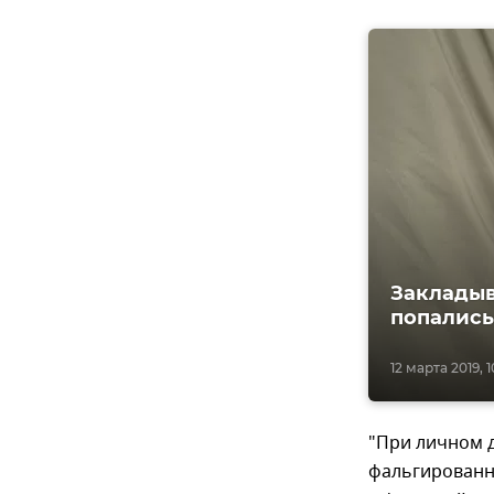
Закладыв
попались
12 марта 2019, 1
"При личном 
фальгированн