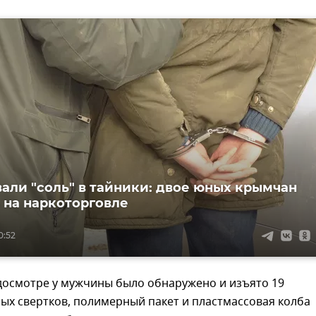
али "соль" в тайники: двое юных крымчан
 на наркоторговле
0:52
досмотре у мужчины было обнаружено и изъято 19
ых свертков, полимерный пакет и пластмассовая колба