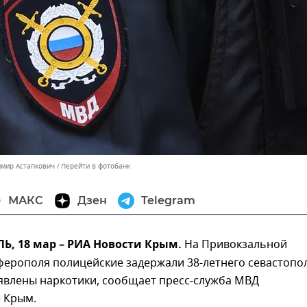
имир Астапкович
Перейти в фотобанк
МАКС
Дзен
Telegram
, 18 мар – РИА Новости Крым.
На Привокзальной
ерополя полицейские задержали 38-летнего севастопо
ыявлены наркотики, сообщает пресс-служба МВД
е Крым.