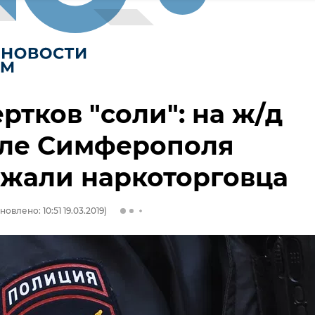
ертков "соли": на ж/д
але Симферополя
жали наркоторговца
новлено: 10:51 19.03.2019)