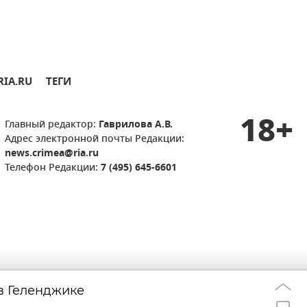
RIA.RU
ТЕГИ
18+
Главный редактор:
Гаврилова А.В.
Адрес электронной почты Редакции:
news.crimea@ria.ru
Телефон Редакции:
7 (495) 645-6601
 в Геленджике
Поезда "Таврия
15:27
курсировать до 