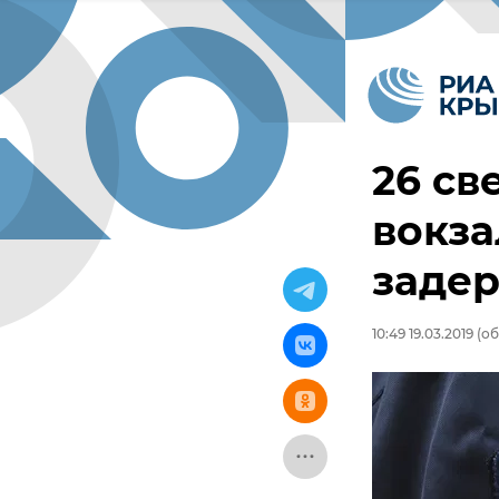
26 св
вокз
задер
10:49 19.03.2019
(об