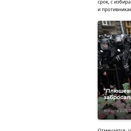
срок, с изби
и противника
"Плюшев
забросал
16 марта 2019, 1
Отмечается, 