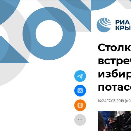
Столк
встре
изби
потас
14:24 17.03.2019
(об