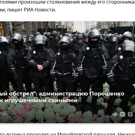
рателями произошли столкновения между его сторонник
ми, пишет РИА Новости.
ый обстрел": администрацию Порошенко
и игрушечными свиньями
7:36
что встреча проходит на Михайловской площади. Нескол