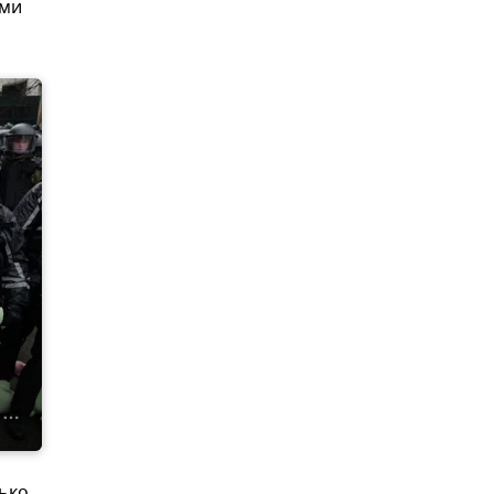
ами
ько