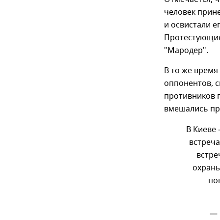
человек прин
и освистали ег
Протестующие
"Мародер".
В то же врем
оппонентов, с
противников п
вмешались пр
В Киеве
встреча
встре
охраны
по
— 