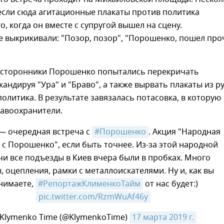
если сюда агитационные плакаты против политика
о, когда он вместе с супругой вышел на сцену.
 выкрикивали: "Позор, позор", "Порошенко, пошел проч
я сторонники Порошенко попытались перекричать
кандируя "Ура" и "Браво", а также вырвать плакаты из р
олитика. В результате завязалась потасовка, в которую
авоохранители.
 — очередная встреча с
#Порошенко
. Акция "Народная
 с Порошенко", если быть точнее. Из-за этой народной
чи все подъезды в Киев вчера были в пробках. Много
, оцепления, рамки с металлоискателями. Ну и, как вы
нимаете,
#РепортажКлименкоТайм
от нас будет:)
pic.twitter.com/RzmWuAf46y
Klymenko Time (@KlymenkoTime)
17 марта 2019 г.