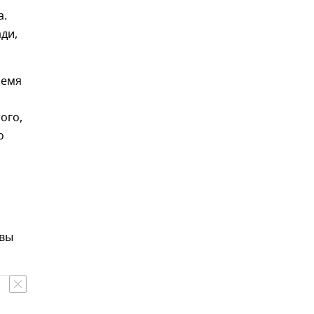
а.
ди,
ремя
ого,
о
ь
авы