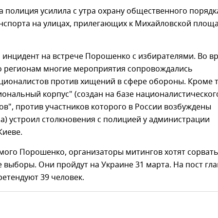
ва полиция усилила с утра охрану общественного порядк
нспорта на улицах, прилегающих к Михайловской площа
 инцидент на встрече Порошенко с избирателями. Во в
по регионам многие мероприятия сопровождались
ционалистов против хищений в сфере обороны. Кроме т
ональный корпус" (создан на базе националистическог
ов", против участников которого в России возбуждены
а) устроил столкновения с полицией у администрации
Киеве.
мого Порошенко, организаторы митингов хотят сорват
 выборы. Они пройдут на Украине 31 марта. На пост гл
ретендуют 39 человек.