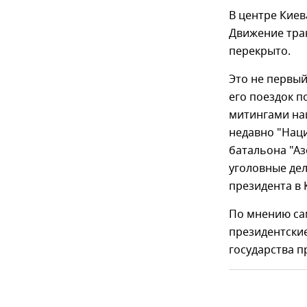
​В центре Кие
Движение тра
перекрыто.
Это не первый
его поездок 
митингами на
недавно "Наци
батальона "Аз
уголовные дел
президента в 
По мнению са
президентские
государства п