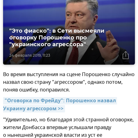
"Это фиаско": в Сети высмеяли
оговорку Порошенко про
"украинского агрессора"
24 февраля 2019, 11:23
Во время выступления на сцене Порошенко случайно
назвал свою страну "агрессором", однако потом,
поняв ошибку, поправился.
"Оговорка по Фрейду": Порошенко назвал 
Украину агрессором >>
"Удивительно, но благодаря этой странной оговорке,
жители Донбасса впервые услышали правду
о нынешней украинской власти из уст ее