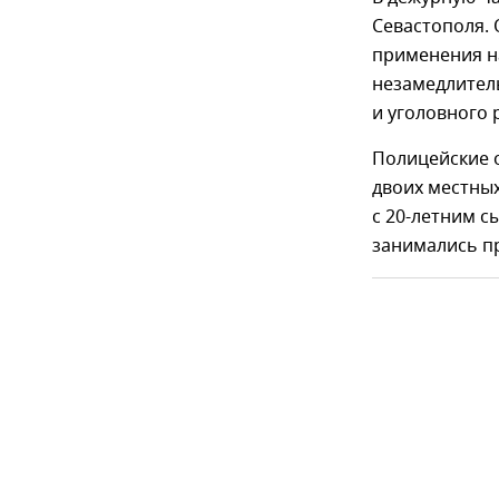
Севастополя. 
применения н
незамедлител
и уголовного 
Полицейские 
двоих местных
с 20-летним с
занимались п