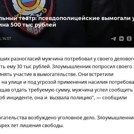
ьный театр: псевдополицейские вымогали 
на 500 тыс рублей
, 14:57
ших разногласий мужчина потребовал у своего деловог
ть ему 30 тыс рублей. Злоумышленник попросил своего
нять участие в вымогательстве. Они встретили
 на улице и под угрозой применения насилия потребов
ещав отдать требуемую сумму, мужчина успел сообщить
 об инциденте, она и вызвала полицию", — сообщили
огательства возбуждено уголовное дело. Злоумышленн
ырех лет лишения свободы.