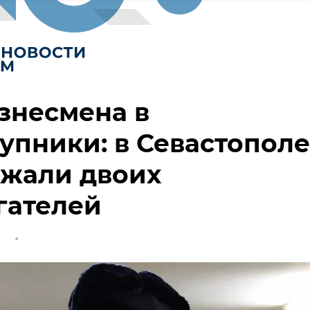
знесмена в
упники: в Севастополе
ржали двоих
гателей