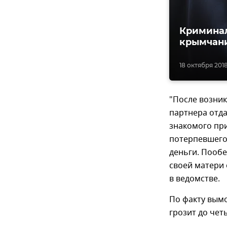
Криминал
крымчани
18 октября 2018
"После возник
партнера отда
знакомого при
потерпевшего
деньги. Пооб
своей матери
в ведомстве.
По факту вым
грозит до чет