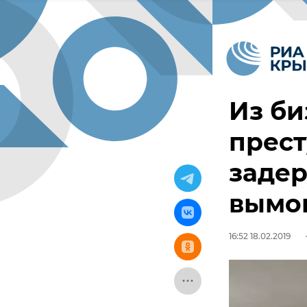
Из би
прест
заде
вымо
16:52 18.02.2019