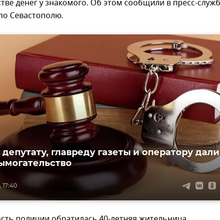
тве денег у знакомого. Об этом сообщили в пресс-служ
по Севастополю.
 депутату, главреду газеты и оператору дали
вымогательство
 17:40
асть полиции обратилась 40-летняя жительница