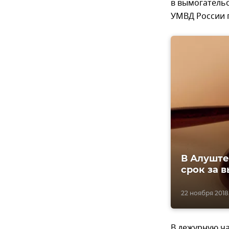
в вымогательс
УМВД России 
В Алуште
срок за 
22 ноября 2018,
В дежурную ч