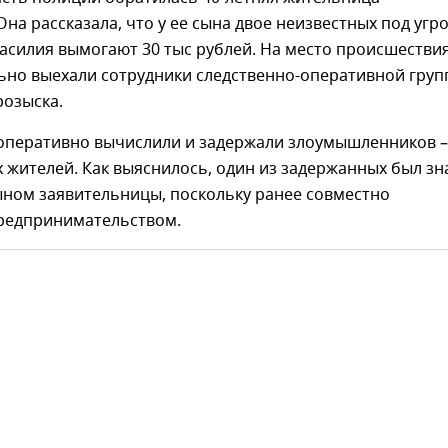
Она рассказала, что у ее сына двое неизвестных под угр
асилия вымогают 30 тыс рублей. На место происшестви
ьно выехали сотрудники следственно-оперативной гру
розыска.
оперативно вычислили и задержали злоумышленников –
 жителей. Как выяснилось, один из задержанных был з
ыном заявительницы, поскольку ранее совместно
редпринимательством.