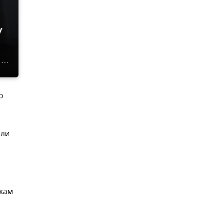
у
о
али
икам