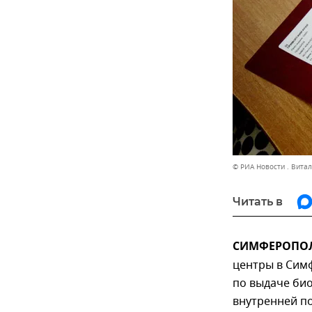
© РИА Новости . Вита
Читать в
СИМФЕРОПОЛЬ
центры в Симф
по выдаче био
внутренней п