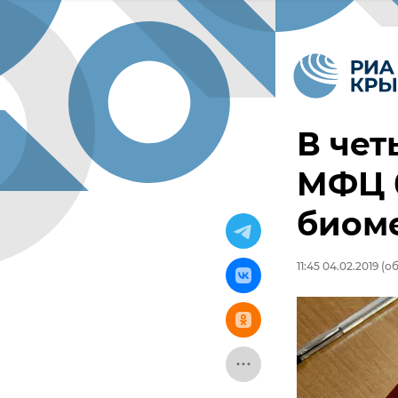
В чет
МФЦ 
биом
11:45 04.02.2019
(об