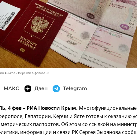
лий Аньков
Перейти в фотобанк
МАКС
Дзен
Telegram
, 4 фев – РИА Новости Крым.
Многофункциональные
ерополе, Евпатории, Керчи и Ялте готовы к оказанию у
метрических паспортов. Об этом со ссылкой на минист
олитики, информации и связи РК Сергея Зырянова сооб