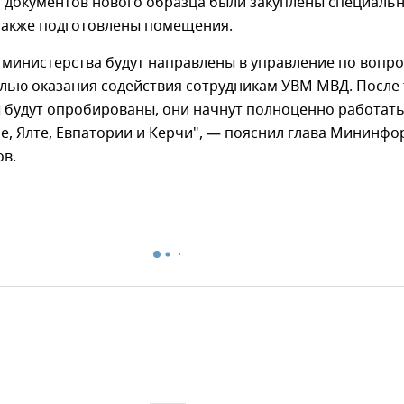
 документов нового образца были закуплены специаль
 также подготовлены помещения.
 министерства будут направлены в управление по вопр
лью оказания содействия сотрудникам УВМ МВД. После 
ы будут опробированы, они начнут полноценно работат
е, Ялте, Евпатории и Керчи", — пояснил глава Мининфо
ов.