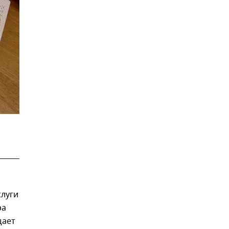
слуги
ра
щает