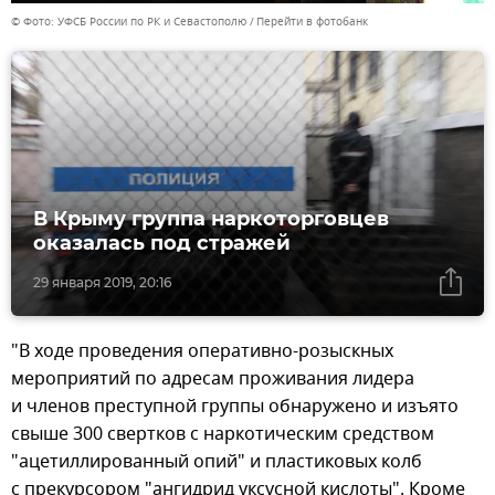
© Фото: УФСБ России по РК и Севастополю
Перейти в фотобанк
В Крыму группа наркоторговцев
оказалась под стражей
29 января 2019, 20:16
"В ходе проведения оперативно-розыскных
мероприятий по адресам проживания лидера
и членов преступной группы обнаружено и изъято
свыше 300 свертков с наркотическим средством
"ацетиллированный опий" и пластиковых колб
с прекурсором "ангидрид уксусной кислоты". Кроме