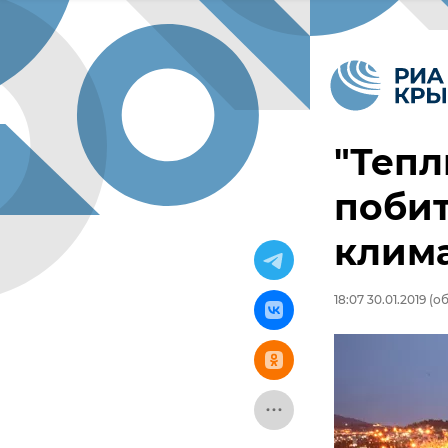
"Тепл
побит
клим
18:07 30.01.2019
(об