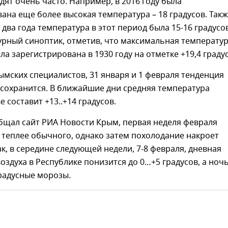
дят очень часто. Например, в 2016 году была
ана еще более высокая температура – 18 градусов. Так
два года температура в этот период была 15-16 градусо
урный синоптик, отметив, что максимальная температу
ла зарегистрирована в 1930 году на отметке +19,4 градус
мских специалистов, 31 января и 1 февраля тенденция
сохранится. В ближайшие дни средняя температура
е составит +13..+14 градусов.
бщал сайт РИА Новости Крым, первая неделя февраля
 теплее обычного, однако затем похолодание накроет
ак, в середине следующей недели, 7-8 февраля, дневная
оздуха в Республике понизится до 0…+5 градусов, а ноч
радусные морозы.