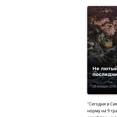
Не лютый
последни
29 января 2019,
"Сегодня в С
норму на 9 гра