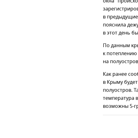
окна" происхо
зарегистриров
в предыдущие 
пояснила деж
в этот день бы
По данным кры
к потеплению 
на полуостров
Как ранее соо
в Крыму будет
полуостров. Т
температура в
возможны 5-г