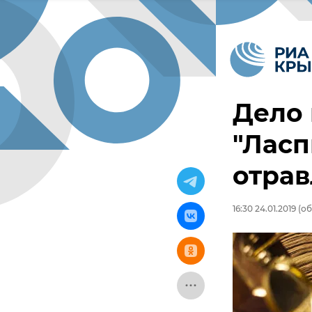
Дело 
"Ласп
отрав
16:30 24.01.2019
(об