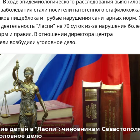
. В ходе эпидемиологического расследования выяснилос
заболевания стали носители патогенного стафилококка
иков пищеблока и грубые нарушения санитарных норм. 
деятельность "Ласпи" на 70 суток из-за нарушения боле
орм и правил. В отношении директора центра
ли возбудили уголовное дело.
ие детей в "Ласпи": чиновникам Севастопол
головное дело