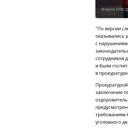
19 июля 2018, 1
"По версии сл
оказывались 
с нарушениям
законодательс
сотрудников 
и были госпи
в прокуратуре
Прокуратурой
заключение по
оздоровительн
предусмотренн
требованиям 
уголовного де