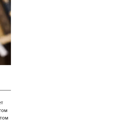
ет
етом
этом