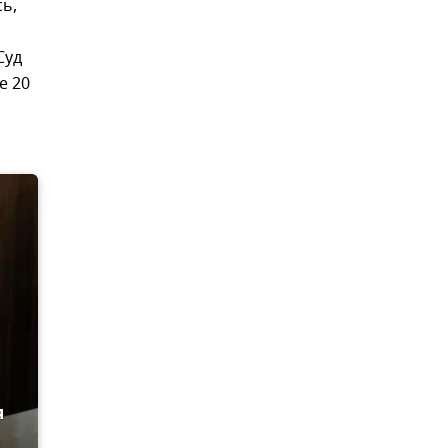
ь,
Суд
е 20
я