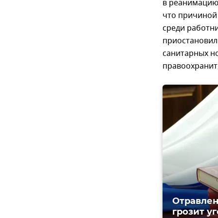
в реанимацию
что причиной 
среди работн
приостановил 
санитарных н
правоохраните
Отравлен
грозит у