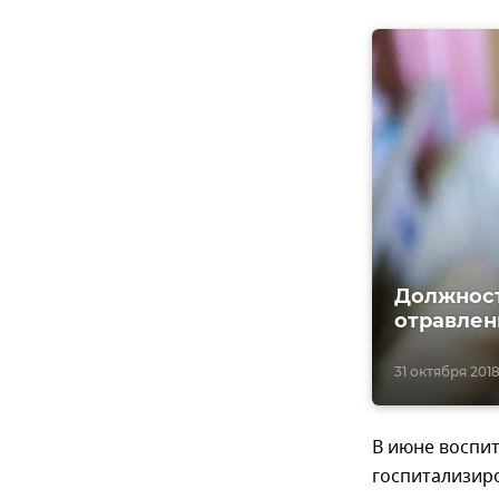
Должност
отравлен
31 октября 2018,
В июне воспит
госпитализир