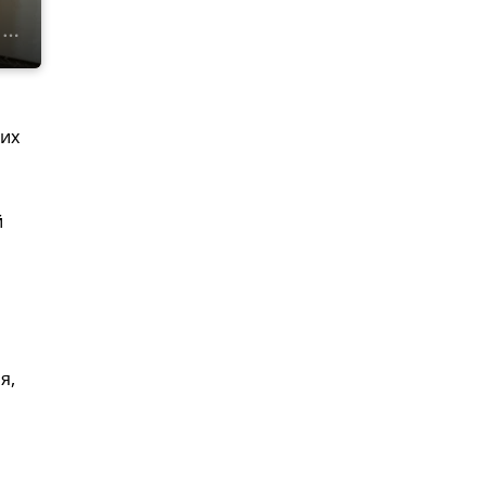
щих
й
я,