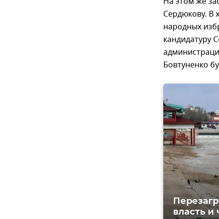
На этом же за
Сердюкову. В 
народных избр
кандидатуру С
администраци
Бовтуненко б
Перезагр
власть и