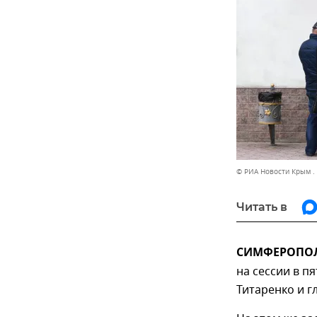
© РИА Новости Крым .
Читать в
СИМФЕРОПОЛЬ
на сессии в п
Титаренко и г