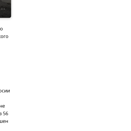
го
кого
осии
вне
з 56
ешен