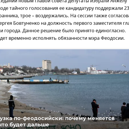
седании новым главой совета депутаты избрали Анжелу
ходе тайного голосования ее кандидатуру поддержали 2
анника, трое – воздержались. На сессии также согласо
ергея Бовтуненко на должность первого заместителя гл
и города. Данное решение было принято единогласно.
удет временно исполнять обязанности мэра Феодосии.
узка по-феодосийски: почему меняется
 что будет дальше