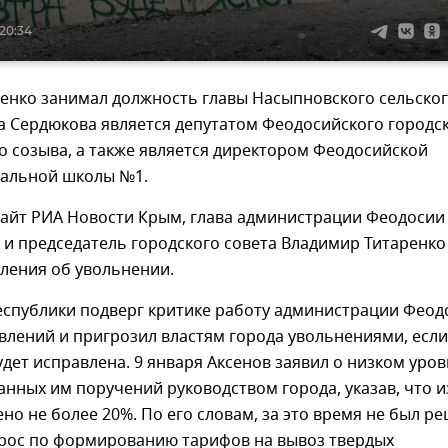
 20:34
ненко занимал должность главы Насыпновского сельско
а Сердюкова является депутатом Феодосийского городс
о созыва, а также является директором Феодосийской
кальной школы №1.
сайт РИА Новости Крым, глава администрации Феодосии
и председатель городского совета Владимир Титаренко
вления об увольнении.
еспублики подверг критике работу администрации Феод
влений и пригрозил властям города увольнениями, если
удет исправлена. 9 января Аксенов заявил о низком уро
нных им поручений руководством города, указав, что и
но не более 20%. По его словам, за это время не был р
рос по формированию тарифов на вывоз твердых