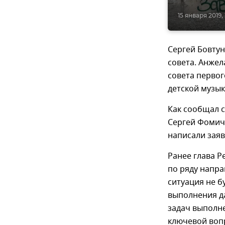
15 января 2019,
Сергей Бовту
совета. Анжел
совета первог
детской музы
Как сообщал 
Сергей Фомич 
написали зая
Ранее глава Р
по ряду напра
ситуация не б
выполнения да
задач выполне
ключевой воп