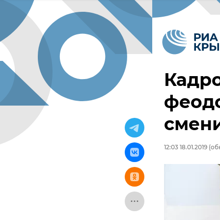
Кадр
феод
смени
12:03 18.01.2019
(обн