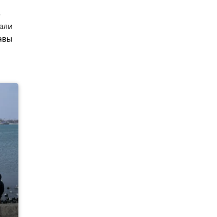
3
вали
авы