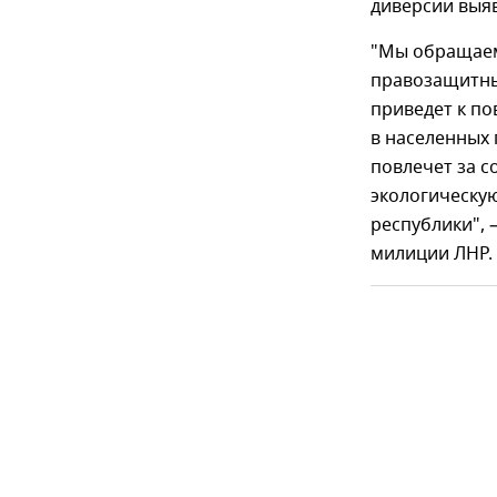
диверсии выя
"Мы обращаем
правозащитны
приведет к п
в населенных 
повлечет за с
экологическую
республики", 
милиции ЛНР.