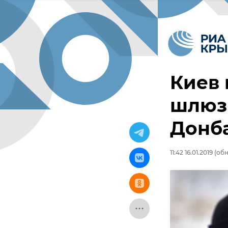
Киев 
шлюз
Донба
11:42 16.01.2019
(обно