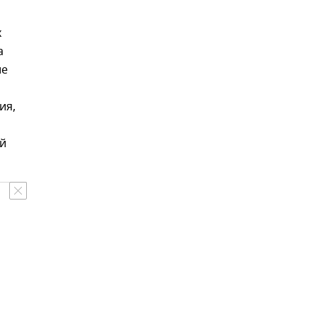
х
а
ие
ия,
ой