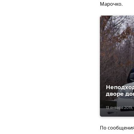
Марочко.
Неподход
дворе до
13 января 2019, 
По сообщения