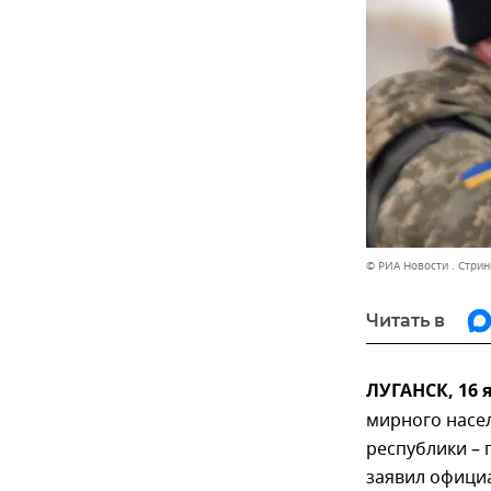
© РИА Новости . Стрин
Читать в
ЛУГАНСК, 16 
мирного насе
республики –
заявил офици