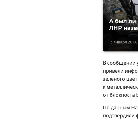
А был ли
ЛНР назв
13 января 2019, 
В сообщении у
привели инфо
зеленого цве
к металличес
от блокпоста
По данным На
подтвердили 