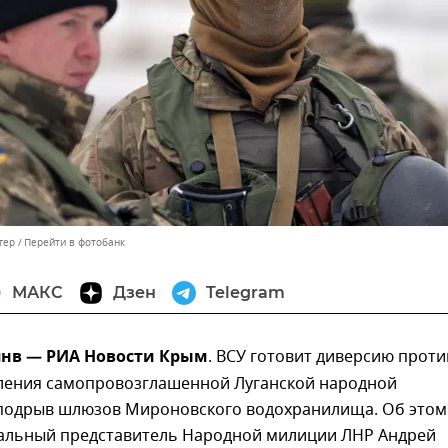
гер
Перейти в фотобанк
МАКС
Дзен
Telegram
янв — РИА Новости Крым
. ВСУ готовит диверсию проти
ления самопровозглашенной Луганской народной
 подрыв шлюзов Мироновского водохранилища. Об этом
альный представитель Народной милиции ЛНР Андрей