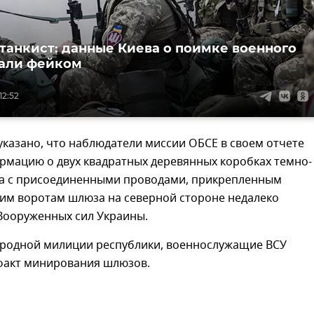
 танкист: данные Киева о поимке военного
али фейком
12:52
казано, что наблюдатели миссии ОБСЕ в своем отчете
рмацию о двух квадратных деревянных коробках темно-
та с присоединенными проводами, прикрепленным
ким воротам шлюза на северной стороне недалеко
 Вооруженных сил Украины.
родной милиции республики, военнослужащие ВСУ
факт минирования шлюзов.