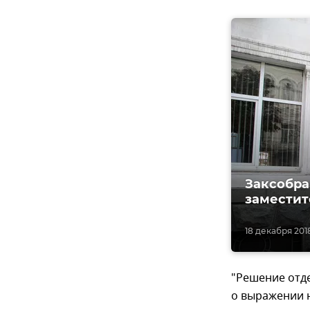
Заксобра
заместит
18 декабря 2018,
"Решение отд
о выражении 