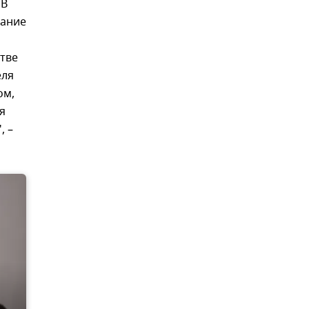
 В
рание
стве
еля
ом,
я
, –