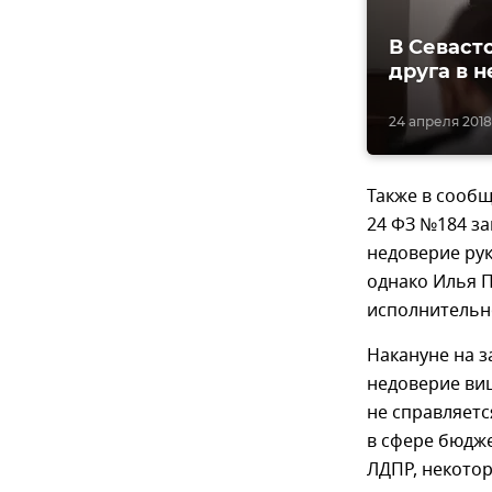
В Севаст
друга в 
24 апреля 2018,
Также в сообщ
24 ФЗ №184 з
недоверие ру
однако Илья П
исполнительн
Накануне на 
недоверие виц
не справляетс
в сфере бюдж
ЛДПР, некотор