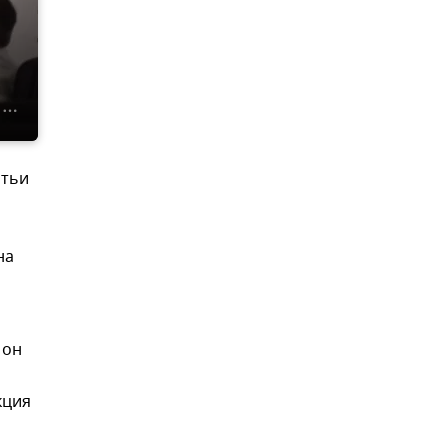
атьи
на
 он
кция