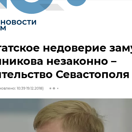
атское недоверие зам
никова незаконно –
тельство Севастополя
овлено: 10:39 19.12.2018)