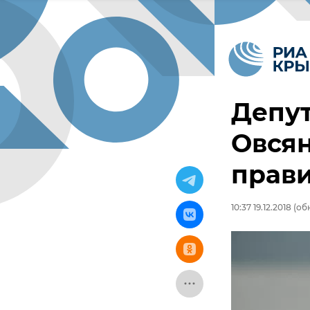
Депут
Овсян
прави
10:37 19.12.2018
(обн