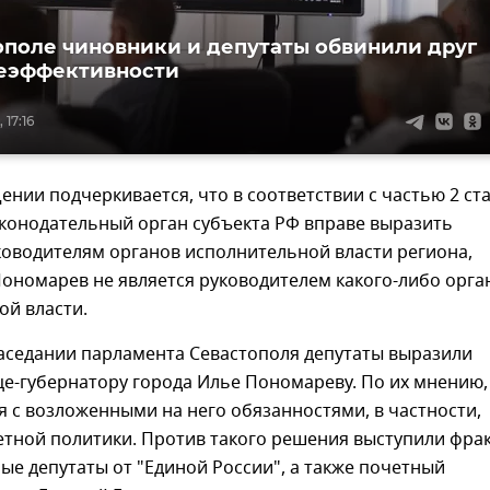
ополе чиновники и депутаты обвинили друг
неэффективности
 17:16
ении подчеркивается, что в соответствии с частью 2 ст
аконодательный орган субъекта РФ вправе выразить
ководителям органов исполнительной власти региона,
ономарев не является руководителем какого-либо орга
ой власти.
заседании парламента Севастополя депутаты выразили
е-губернатору города Илье Пономареву. По их мнению,
я с возложенными на него обязанностями, в частности,
етной политики. Против такого решения выступили фра
ые депутаты от "Единой России", а также почетный