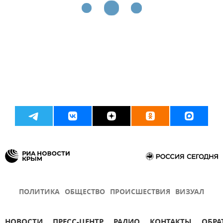
ПОЛИТИКА
ОБЩЕСТВО
ПРОИСШЕСТВИЯ
ВИЗУАЛ
НОВОСТИ
ПРЕСС-ЦЕНТР
РАДИО
КОНТАКТЫ
ОБРА