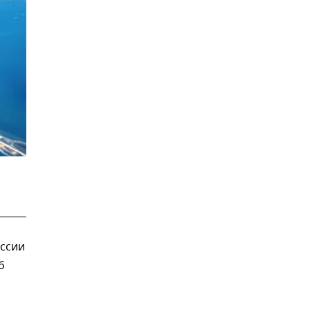
ссии
б