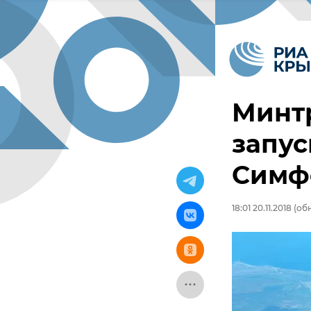
Минтр
запус
Симф
18:01 20.11.2018
(обн