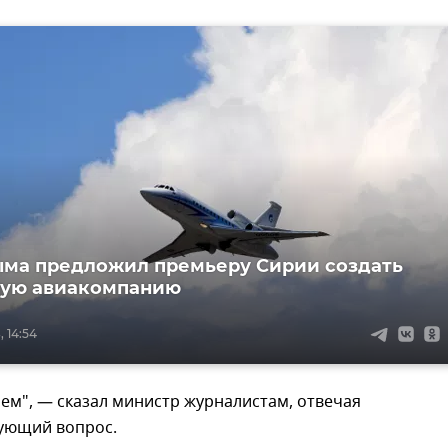
ыма предложил премьеру Сирии создать
ную авиакомпанию
, 14:54
ем", — сказал министр журналистам, отвечая
вующий вопрос.