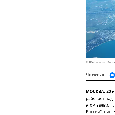
© РИА Новости . Вита
Читать в
МОСКВА, 20 н
работает над 
этом заявил г
России", пише